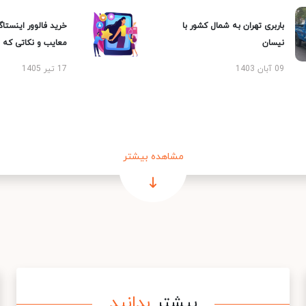
باربری تهران به شمال کشور با
خرید فالوور اینستاگر
نیسان
معایب و نکاتی که با
09 آبان 1403
17 تیر 1405
مشاهده بیشتر
بیشتر
بدانید