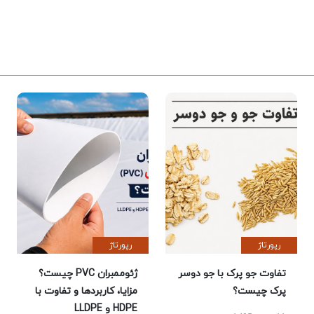
رپورتاژ
رپورتاژ
تفاوت جو پرک با جو دوسر
ژئوممبران PVC چیست؟
پرک چیست؟
مزایا، کاربردها و تفاوت با
HDPE و LLDPE