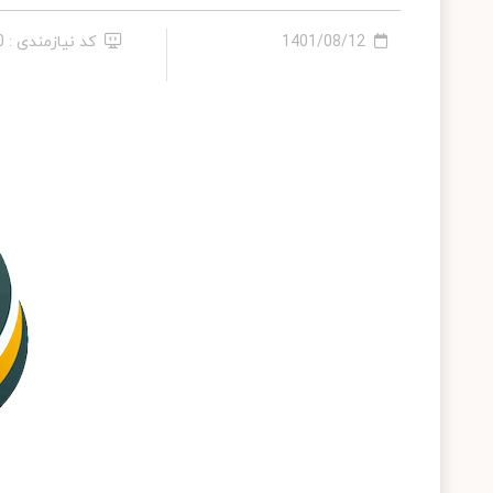
1401/08/12
کد نیازمندی : 640