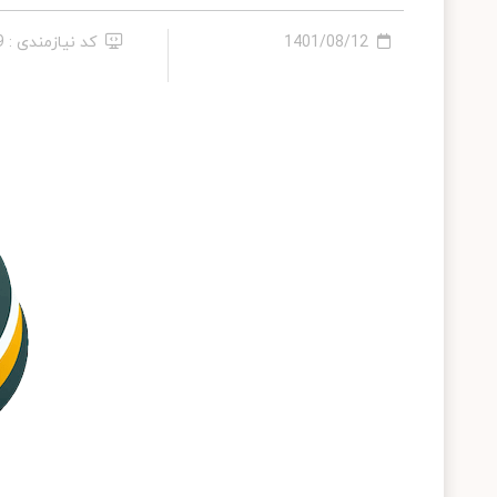
1401/08/12
کد نیازمندی : 639