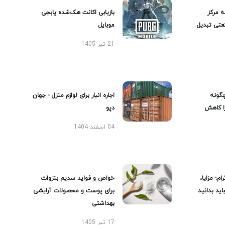
ه مرکز
بازیابی اکانت هک‌شده پابجی
عتی تبدیل
موبایل
21 تیر 1405
گونه
اجاره انبار برای لوازم منزل - جهان
را کاهش
دپو
04 اسفند 1404
ام؛ مزایا،
خواص و فواید سدیم بنزوات
ید بدانید
برای پوست و محصولات آرایشی
بهداشتی
17 تیر 1405