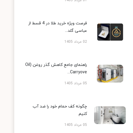
01 مرداد 1405
فرصت ویژه خرید طلا در 4 قسط از
عباسی گلد...
02 مرداد 1405
راهنمای جامع کاهش گذر روغن (Oil
Carryove...
05 مرداد 1405
چگونه کف حمام خود را ضد آب
کنیم
05 مرداد 1405