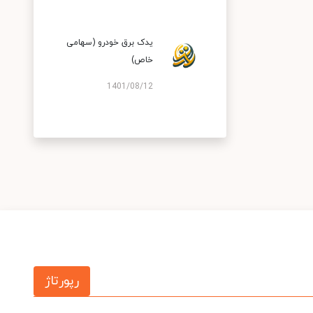
یدک برق خودرو (سهامی
خاص)
1401/08/12
رپورتاژ