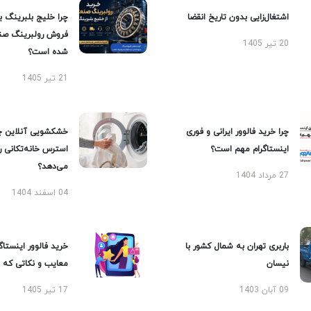
اشتغال‌زایی بدون تاریخ انقضا
چرا خلیج بلبرینگ ب
فروش رولبرینگ صن
20 تیر 1405
شده است؟
21 تیر 1405
چرا خرید فالوور ایرانی و فوری
خشکشویی آنلاین چ
اینستاگرام مهم است؟
استرس خانه‌تکانی 
می‌دهد؟
27 مرداد 1404
04 اسفند 1404
باربری تهران به شمال کشور با
خرید فالوور اینستاگر
نیسان
معایب و نکاتی که با
09 آبان 1403
17 تیر 1405