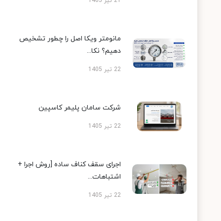
21 تیر 1405
مانومتر ویکا اصل را چطور تشخیص
دهیم؟ نکا...
22 تیر 1405
شرکت سامان پلیمر کاسپین
22 تیر 1405
اجرای سقف کناف ساده [روش اجرا +
اشتباهات...
22 تیر 1405