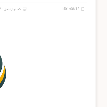
1401/08/12
کد نیازمندی : 522