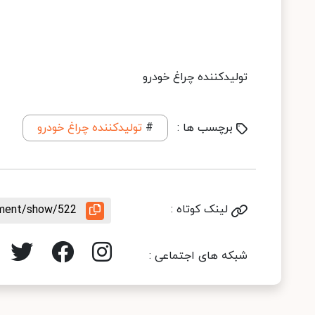
تولیدکننده چراغ خودرو
برچسب ها :
#
تولیدکننده چراغ خودرو
لینک کوتاه :
rement/show/522
شبکه های اجتماعی :