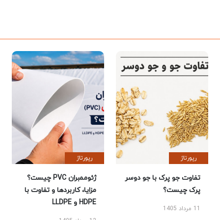
رپورتاژ
رپورتاژ
تفاوت جو پرک با جو دوسر
ژئوممبران PVC چیست؟
پرک چیست؟
مزایا، کاربردها و تفاوت با
HDPE و LLDPE
11 مرداد 1405