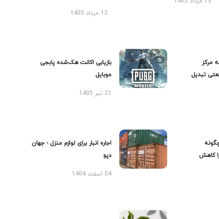
13 مرداد 1405
13 مرداد 1405
ه مرکز
بازیابی اکانت هک‌شده پابجی
عتی تبدیل
موبایل
21 تیر 1405
گونه
اجاره انبار برای لوازم منزل - جهان
را کاهش
دپو
04 اسفند 1404