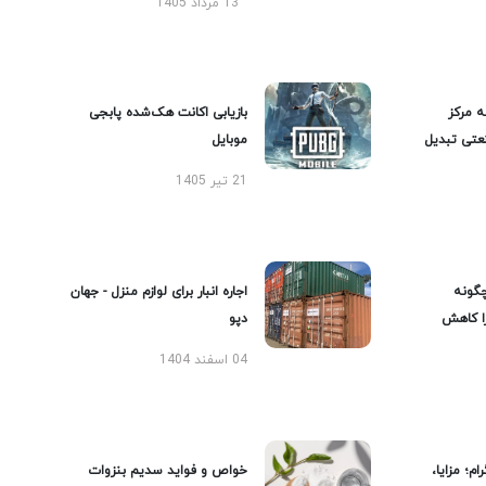
13 مرداد 1405
ه مرکز
بازیابی اکانت هک‌شده پابجی
عتی تبدیل
موبایل
21 تیر 1405
گونه
اجاره انبار برای لوازم منزل - جهان
را کاهش
دپو
04 اسفند 1404
ام؛ مزایا،
خواص و فواید سدیم بنزوات