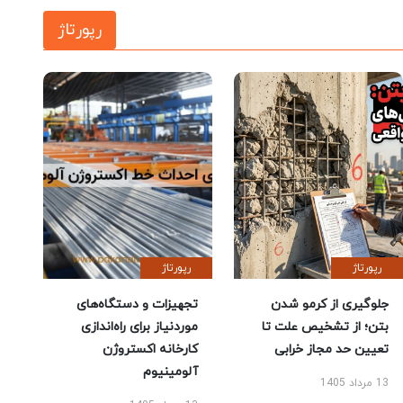
رپورتاژ
رپورتاژ
رپورتاژ
جلوگیری از کرمو شدن
تجهیزات و دستگاه‌های
بتن؛ از تشخیص علت تا
موردنیاز برای راه‌اندازی
تعیین حد مجاز خرابی
کارخانه اکستروژن
آلومینیوم
13 مرداد 1405