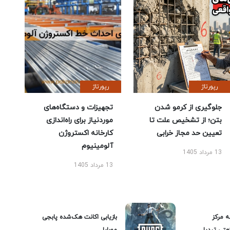
رپورتاژ
رپورتاژ
جلوگیری از کرمو شدن
تجهیزات و دستگاه‌های
بتن؛ از تشخیص علت تا
موردنیاز برای راه‌اندازی
تعیین حد مجاز خرابی
کارخانه اکستروژن
آلومینیوم
13 مرداد 1405
13 مرداد 1405
ه مرکز
بازیابی اکانت هک‌شده پابجی