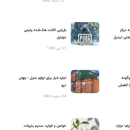
13 مرداد 1405
ه مرکز
بازیابی اکانت هک‌شده پابجی
عتی تبدیل
موبایل
21 تیر 1405
گونه
اجاره انبار برای لوازم منزل - جهان
را کاهش
دپو
04 اسفند 1404
ام؛ مزایا،
خواص و فواید سدیم بنزوات