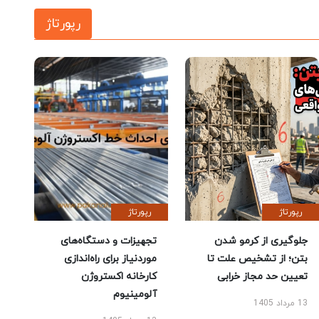
رپورتاژ
رپورتاژ
رپورتاژ
جلوگیری از کرمو شدن
تجهیزات و دستگاه‌های
بتن؛ از تشخیص علت تا
موردنیاز برای راه‌اندازی
تعیین حد مجاز خرابی
کارخانه اکستروژن
آلومینیوم
13 مرداد 1405