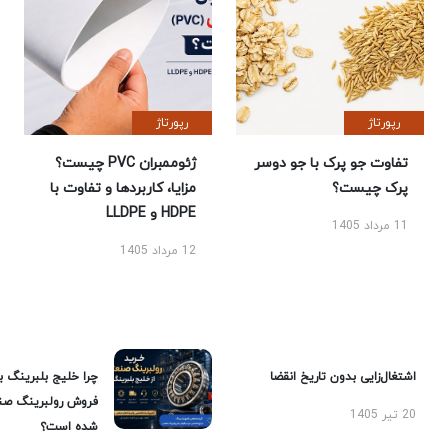
رپورتاژ
رپورتاژ
تفاوت جو پرک با جو دوسر
ژئوممبران PVC چیست؟
پرک چیست؟
مزایا، کاربردها و تفاوت با
HDPE و LLDPE
11 مرداد 1405
12 مرداد 1405
اشتغال‌زایی بدون تاریخ انقضا
چرا خلیج بلبرینگ ب
فروش رولبرینگ صن
20 تیر 1405
شده است؟