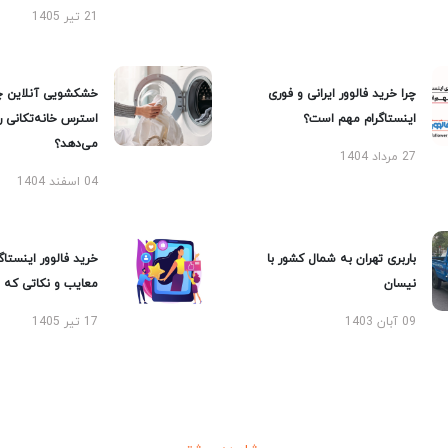
21 تیر 1405
چرا خرید فالوور ایرانی و فوری
خشکشویی آنلاین چ
اینستاگرام مهم است؟
استرس خانه‌تکانی 
می‌دهد؟
27 مرداد 1404
04 اسفند 1404
باربری تهران به شمال کشور با
خرید فالوور اینستاگر
نیسان
معایب و نکاتی که با
09 آبان 1403
17 تیر 1405