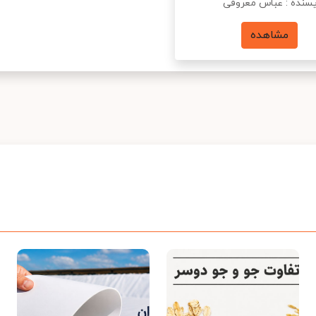
سنده : عباس معروفی
مشاهده