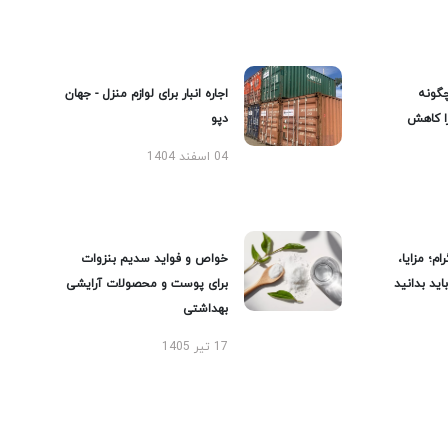
گونه
اجاره انبار برای لوازم منزل - جهان
را کاهش
دپو
04 اسفند 1404
ام؛ مزایا،
خواص و فواید سدیم بنزوات
ید بدانید
برای پوست و محصولات آرایشی
بهداشتی
17 تیر 1405