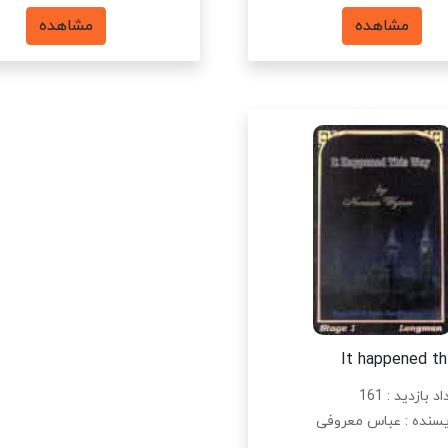
مشاهده
مشاهده
It happened th
د بازدید : 161
سنده : عباس معروفی