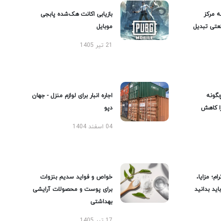
ه مرکز
بازیابی اکانت هک‌شده پابجی
عتی تبدیل
موبایل
21 تیر 1405
گونه
اجاره انبار برای لوازم منزل - جهان
را کاهش
دپو
04 اسفند 1404
ام؛ مزایا،
خواص و فواید سدیم بنزوات
ید بدانید
برای پوست و محصولات آرایشی
بهداشتی
17 تیر 1405