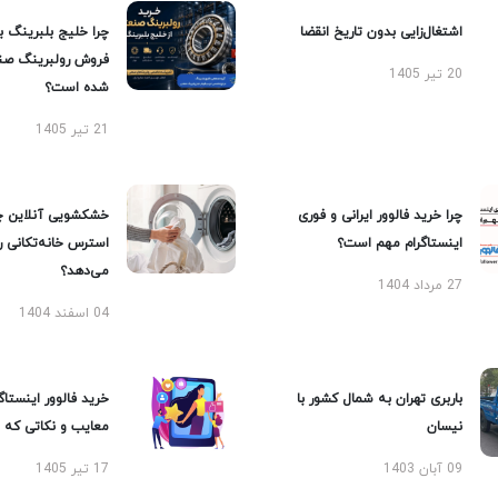
اشتغال‌زایی بدون تاریخ انقضا
چرا خلیج بلبرینگ ب
فروش رولبرینگ صن
20 تیر 1405
شده است؟
21 تیر 1405
چرا خرید فالوور ایرانی و فوری
خشکشویی آنلاین چ
اینستاگرام مهم است؟
استرس خانه‌تکانی 
می‌دهد؟
27 مرداد 1404
04 اسفند 1404
باربری تهران به شمال کشور با
خرید فالوور اینستاگر
نیسان
معایب و نکاتی که با
09 آبان 1403
17 تیر 1405