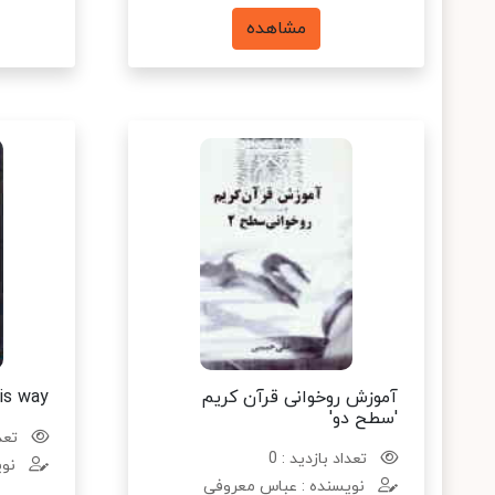
مشاهده
آموزش روخوانی قرآن کریم
is way
'سطح دو'
تعدا
تعداد بازدید : 0
نوی
نویسنده : عباس معروفی