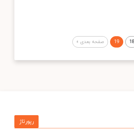
1
19
صفحه بعدی
»
رپورتاژ