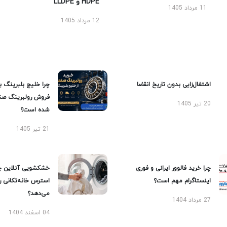
HDPE و LLDPE
11 مرداد 1405
12 مرداد 1405
اشتغال‌زایی بدون تاریخ انقضا
چرا خلیج بلبرینگ ب
فروش رولبرینگ صن
20 تیر 1405
شده است؟
21 تیر 1405
چرا خرید فالوور ایرانی و فوری
خشکشویی آنلاین چ
اینستاگرام مهم است؟
استرس خانه‌تکانی 
می‌دهد؟
27 مرداد 1404
04 اسفند 1404