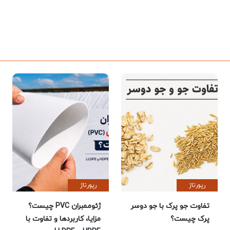
رپورتاژ
رپورتاژ
تفاوت جو پرک با جو دوسر
ژئوممبران PVC چیست؟
پرک چیست؟
مزایا، کاربردها و تفاوت با