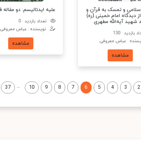
اسلامی و تمسک به قرآن و
علیه ایدئالیسم: دو مقاله 
 دیدگاه امام خمینی (ره)
 شهید آیه‌الله مطهری
تعداد بازدید : 0
نویسنده : عباس معروفی
د بازدید : 130
سنده : عباس معروفی
مشاهده
مشاهده
...
37
10
9
8
7
6
5
4
3
2