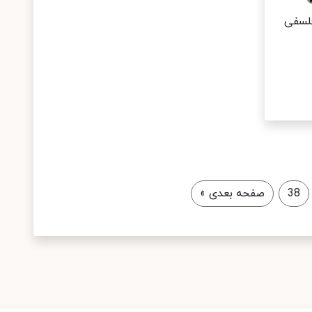
فلسفی
38
صفحه بعدی
»