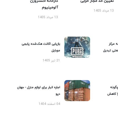
تعیین حد مجاز خرابی
کارخانه اکستروژن
آلومینیوم
13 مرداد 1405
13 مرداد 1405
ه مرکز
بازیابی اکانت هک‌شده پابجی
عتی تبدیل
موبایل
21 تیر 1405
گونه
اجاره انبار برای لوازم منزل - جهان
را کاهش
دپو
04 اسفند 1404