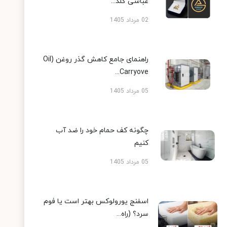
عباسی گلد...
02 مرداد 1405
راهنمای جامع کاهش گذر روغن (Oil
Carryove...
05 مرداد 1405
چگونه کف حمام خود را ضد آب
کنیم
05 مرداد 1405
اسفنج یورولوکس بهتر است یا فوم
سرد؟ (راه...