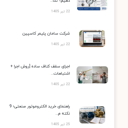
دهیم؟ نکا...
22 تیر 1405
شرکت سامان پلیمر کاسپین
22 تیر 1405
اجرای سقف کناف ساده [روش اجرا +
اشتباهات...
22 تیر 1405
راهنمای خرید الکتروموتور صنعتی؛ 9
نکته م...
25 تیر 1405