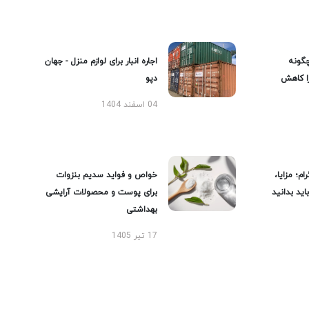
گونه
اجاره انبار برای لوازم منزل - جهان
را کاهش
دپو
04 اسفند 1404
ام؛ مزایا،
خواص و فواید سدیم بنزوات
ید بدانید
برای پوست و محصولات آرایشی
بهداشتی
17 تیر 1405