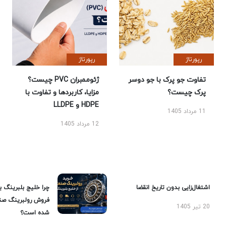
رپورتاژ
رپورتاژ
تفاوت جو پرک با جو دوسر
ژئوممبران PVC چیست؟
پرک چیست؟
مزایا، کاربردها و تفاوت با
HDPE و LLDPE
11 مرداد 1405
12 مرداد 1405
اشتغال‌زایی بدون تاریخ انقضا
چرا خلیج بلبرینگ ب
فروش رولبرینگ صن
20 تیر 1405
شده است؟