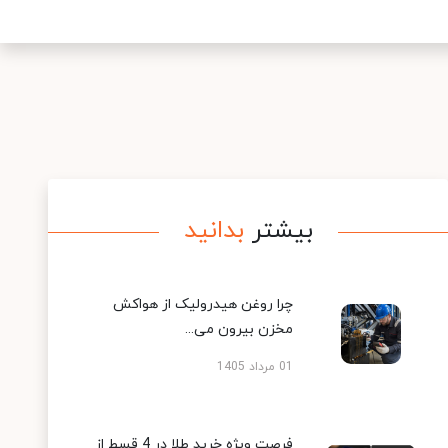
بیشتر
بدانید
چرا روغن هیدرولیک از هواکش
مخزن بیرون می...
01 مرداد 1405
فرصت ویژه خرید طلا در 4 قسط از