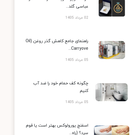
عباسی گلد...
02 مرداد 1405
راهنمای جامع کاهش گذر روغن (Oil
Carryove...
05 مرداد 1405
چگونه کف حمام خود را ضد آب
کنیم
05 مرداد 1405
اسفنج یورولوکس بهتر است یا فوم
سرد؟ (راه...