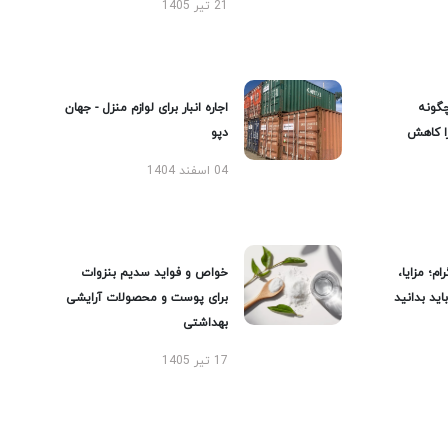
21 تیر 1405
گونه
اجاره انبار برای لوازم منزل - جهان
را کاهش
دپو
04 اسفند 1404
ام؛ مزایا،
خواص و فواید سدیم بنزوات
ید بدانید
برای پوست و محصولات آرایشی
بهداشتی
17 تیر 1405