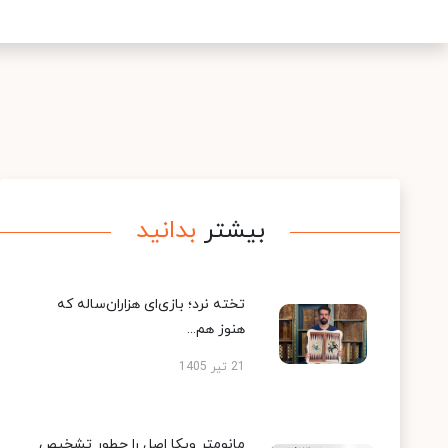
بیشتر
بدانید
تخته نرد؛ بازی‌ای هزاران‌ساله که
هنوز هم...
21 تیر 1405
مانومتر ویکا اصل را چطور تشخیص