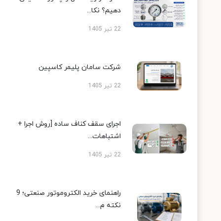
دهیم؟ نکا...
22 تیر 1405
شرکت سامان پلیمر کاسپین
22 تیر 1405
اجرای سقف کناف ساده [روش اجرا +
اشتباهات...
22 تیر 1405
راهنمای خرید الکتروموتور صنعتی؛ 9
نکته م...