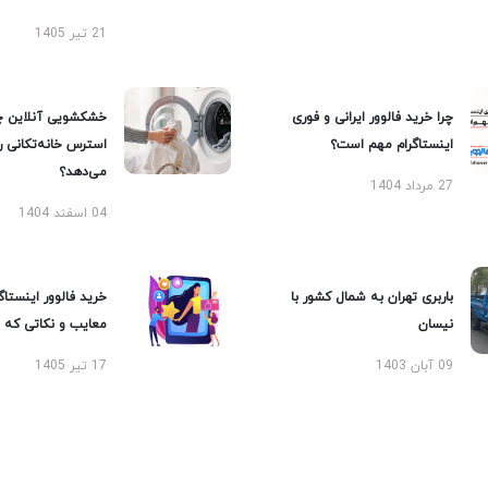
21 تیر 1405
چرا خرید فالوور ایرانی و فوری
خشکشویی آنلاین چ
اینستاگرام مهم است؟
استرس خانه‌تکانی 
می‌دهد؟
27 مرداد 1404
04 اسفند 1404
باربری تهران به شمال کشور با
خرید فالوور اینستاگر
نیسان
معایب و نکاتی که با
09 آبان 1403
17 تیر 1405