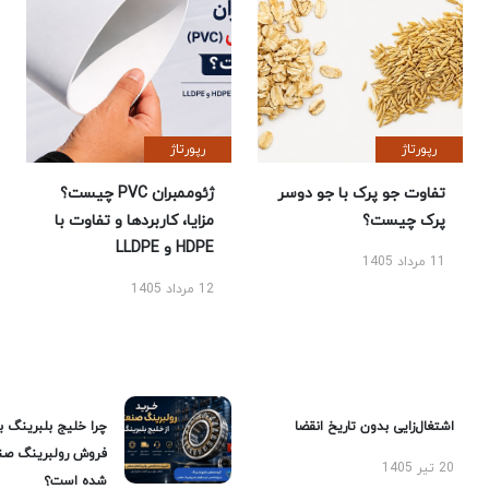
رپورتاژ
رپورتاژ
تفاوت جو پرک با جو دوسر
ژئوممبران PVC چیست؟
پرک چیست؟
مزایا، کاربردها و تفاوت با
HDPE و LLDPE
11 مرداد 1405
12 مرداد 1405
اشتغال‌زایی بدون تاریخ انقضا
چرا خلیج بلبرینگ ب
فروش رولبرینگ صن
20 تیر 1405
شده است؟