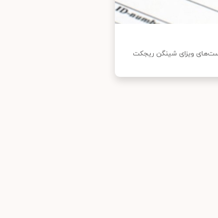
هر سال کمتر از 10 درصد از درخواست‌های ویزای شینگن ریجکت