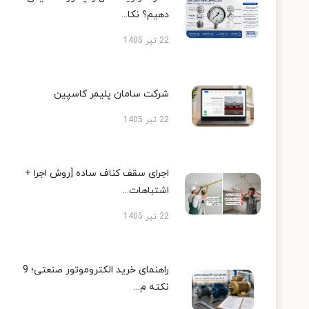
دهیم؟ نکا...
22 تیر 1405
شرکت سامان پلیمر کاسپین
22 تیر 1405
اجرای سقف کناف ساده [روش اجرا +
اشتباهات...
22 تیر 1405
راهنمای خرید الکتروموتور صنعتی؛ 9
نکته م...