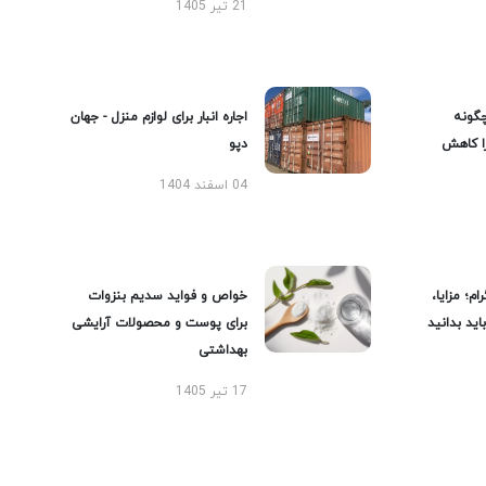
21 تیر 1405
گونه
اجاره انبار برای لوازم منزل - جهان
را کاهش
دپو
04 اسفند 1404
ام؛ مزایا،
خواص و فواید سدیم بنزوات
ید بدانید
برای پوست و محصولات آرایشی
بهداشتی
17 تیر 1405