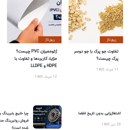
رپورتاژ
رپورتاژ
تفاوت جو پرک با جو دوسر
ژئوممبران PVC چیست؟
پرک چیست؟
مزایا، کاربردها و تفاوت با
HDPE و LLDPE
11 مرداد 1405
12 مرداد 1405
اشتغال‌زایی بدون تاریخ انقضا
چرا خلیج بلبرینگ ب
فروش رولبرینگ صن
20 تیر 1405
شده است؟