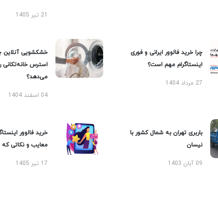
21 تیر 1405
چرا خرید فالوور ایرانی و فوری
خشکشویی آنلاین چ
اینستاگرام مهم است؟
استرس خانه‌تکانی 
می‌دهد؟
27 مرداد 1404
04 اسفند 1404
باربری تهران به شمال کشور با
خرید فالوور اینستاگر
نیسان
معایب و نکاتی که با
09 آبان 1403
17 تیر 1405