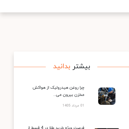
بیشتر
بدانید
چرا روغن هیدرولیک از هواکش
مخزن بیرون می...
01 مرداد 1405
فرصت ویژه خرید طلا در 4 قسط از