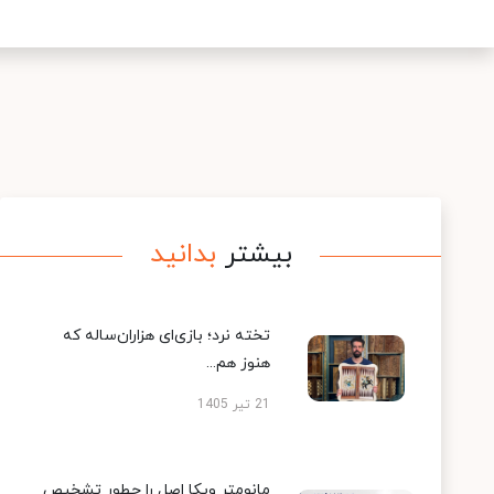
بیشتر
بدانید
تخته نرد؛ بازی‌ای هزاران‌ساله که
هنوز هم...
21 تیر 1405
مانومتر ویکا اصل را چطور تشخیص