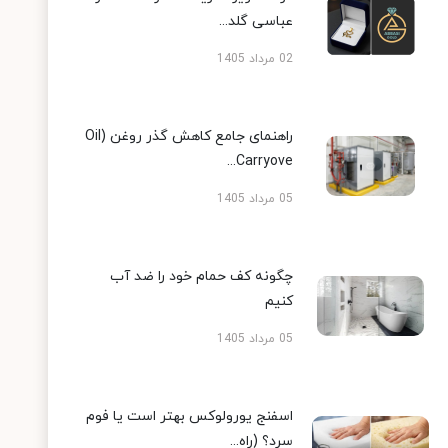
عباسی گلد...
02 مرداد 1405
راهنمای جامع کاهش گذر روغن (Oil
Carryove...
05 مرداد 1405
چگونه کف حمام خود را ضد آب
کنیم
05 مرداد 1405
اسفنج یورولوکس بهتر است یا فوم
سرد؟ (راه...