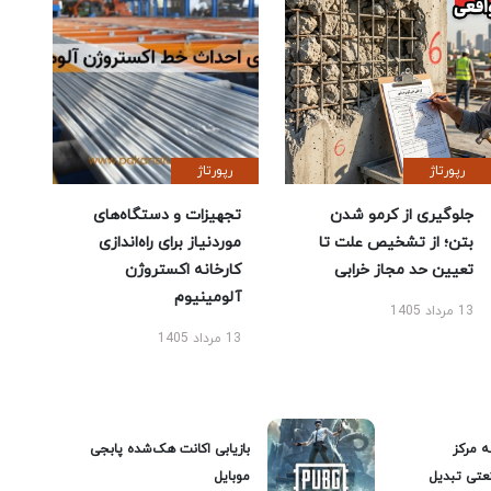
رپورتاژ
رپورتاژ
جلوگیری از کرمو شدن
تجهیزات و دستگاه‌های
بتن؛ از تشخیص علت تا
موردنیاز برای راه‌اندازی
تعیین حد مجاز خرابی
کارخانه اکستروژن
آلومینیوم
13 مرداد 1405
13 مرداد 1405
ه مرکز
بازیابی اکانت هک‌شده پابجی
عتی تبدیل
موبایل