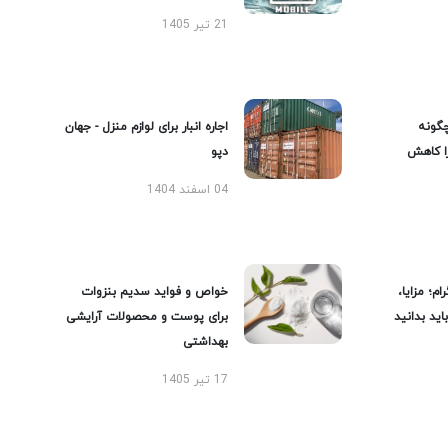
21 تیر 1405
گونه
اجاره انبار برای لوازم منزل - جهان
را کاهش
دپو
04 اسفند 1404
ام؛ مزایا،
خواص و فواید سدیم بنزوات
ید بدانید
برای پوست و محصولات آرایشی
بهداشتی
17 تیر 1405