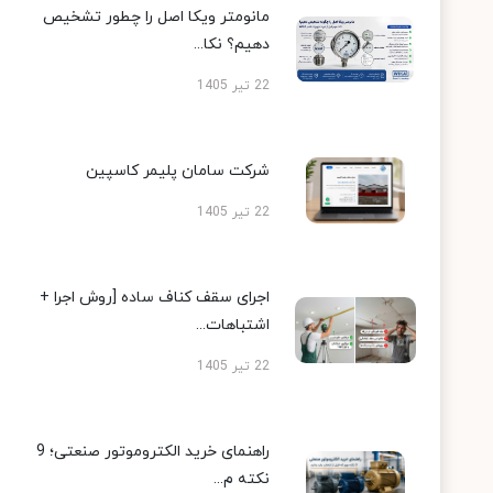
مانومتر ویکا اصل را چطور تشخیص
دهیم؟ نکا...
22 تیر 1405
شرکت سامان پلیمر کاسپین
22 تیر 1405
اجرای سقف کناف ساده [روش اجرا +
اشتباهات...
22 تیر 1405
راهنمای خرید الکتروموتور صنعتی؛ 9
نکته م...