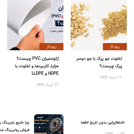
رپورتاژ
رپورتاژ
تفاوت جو پرک با جو دوسر
ژئوممبران PVC چیست؟
پرک چیست؟
مزایا، کاربردها و تفاوت با
HDPE و LLDPE
11 مرداد 1405
12 مرداد 1405
اشتغال‌زایی بدون تاریخ انقضا
چرا خلیج بلبرینگ ب
فروش رولبرینگ صن