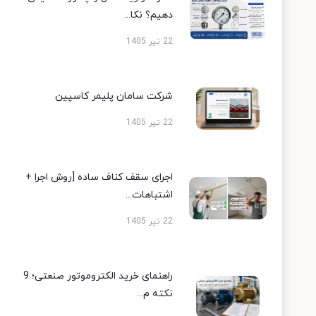
دهیم؟ نکا...
22 تیر 1405
شرکت سامان پلیمر کاسپین
22 تیر 1405
اجرای سقف کناف ساده [روش اجرا +
اشتباهات...
22 تیر 1405
راهنمای خرید الکتروموتور صنعتی؛ 9
نکته م...