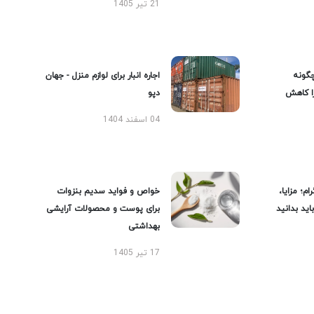
21 تیر 1405
گونه
اجاره انبار برای لوازم منزل - جهان
را کاهش
دپو
04 اسفند 1404
ام؛ مزایا،
خواص و فواید سدیم بنزوات
ید بدانید
برای پوست و محصولات آرایشی
بهداشتی
17 تیر 1405