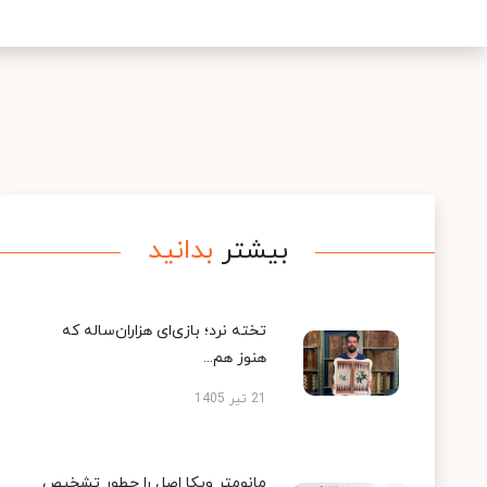
بیشتر
بدانید
تخته نرد؛ بازی‌ای هزاران‌ساله که
هنوز هم...
21 تیر 1405
مانومتر ویکا اصل را چطور تشخیص