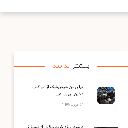
بیشتر
بدانید
چرا روغن هیدرولیک از هواکش
مخزن بیرون می...
01 مرداد 1405
فرصت ویژه خرید طلا در 4 قسط از