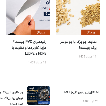
رپورتاژ
رپورتاژ
تفاوت جو پرک با جو دوسر
ژئوممبران PVC چیست؟
پرک چیست؟
مزایا، کاربردها و تفاوت با
HDPE و LLDPE
11 مرداد 1405
12 مرداد 1405
اشتغال‌زایی بدون تاریخ انقضا
چرا خلیج بلبرینگ ب
فروش رولبرینگ صن
20 تیر 1405
شده است؟