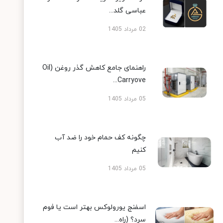
عباسی گلد...
02 مرداد 1405
راهنمای جامع کاهش گذر روغن (Oil
Carryove...
05 مرداد 1405
چگونه کف حمام خود را ضد آب
کنیم
05 مرداد 1405
اسفنج یورولوکس بهتر است یا فوم
سرد؟ (راه...