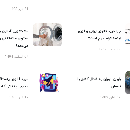
21 تیر 1405
چرا خرید فالوور ایرانی و فوری
خشکشویی آنلاین چ
اینستاگرام مهم است؟
استرس خانه‌تکانی 
می‌دهد؟
27 مرداد 1404
04 اسفند 1404
باربری تهران به شمال کشور با
خرید فالوور اینستاگر
نیسان
معایب و نکاتی که با
09 آبان 1403
17 تیر 1405