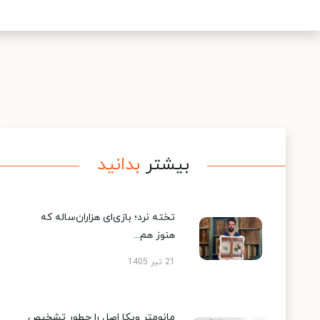
بیشتر
بدانید
تخته نرد؛ بازی‌ای هزاران‌ساله که
هنوز هم...
21 تیر 1405
مانومتر ویکا اصل را چطور تشخیص