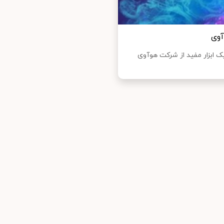
اربردی و موتور جستجو «پتال سرچ» (Petal Search)، یک ابزار مفید از شرکت هوآوی