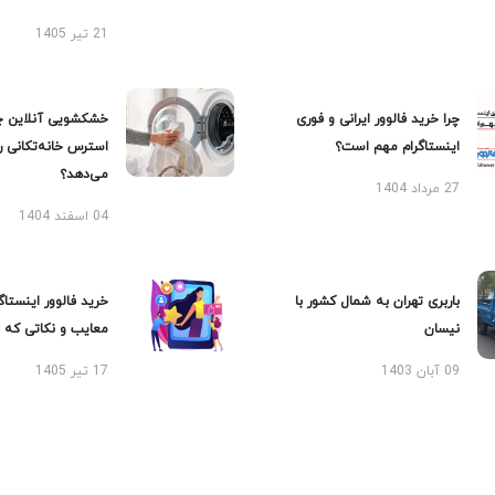
21 تیر 1405
چرا خرید فالوور ایرانی و فوری
خشکشویی آنلاین چ
اینستاگرام مهم است؟
استرس خانه‌تکانی 
می‌دهد؟
27 مرداد 1404
04 اسفند 1404
باربری تهران به شمال کشور با
خرید فالوور اینستاگر
نیسان
معایب و نکاتی که با
09 آبان 1403
17 تیر 1405