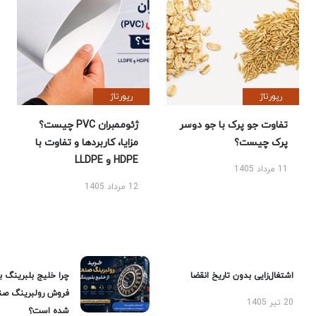
رپورتاژ
رپورتاژ
تفاوت جو پرک با جو دوسر
ژئوممبران PVC چیست؟
پرک چیست؟
مزایا، کاربردها و تفاوت با
HDPE و LLDPE
11 مرداد 1405
12 مرداد 1405
اشتغال‌زایی بدون تاریخ انقضا
چرا خلیج بلبرینگ ب
فروش رولبرینگ صن
20 تیر 1405
شده است؟