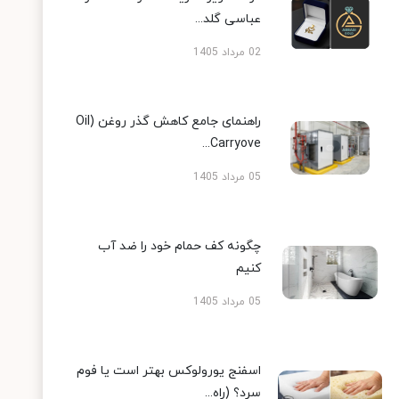
عباسی گلد...
02 مرداد 1405
راهنمای جامع کاهش گذر روغن (Oil
Carryove...
05 مرداد 1405
چگونه کف حمام خود را ضد آب
کنیم
05 مرداد 1405
اسفنج یورولوکس بهتر است یا فوم
سرد؟ (راه...