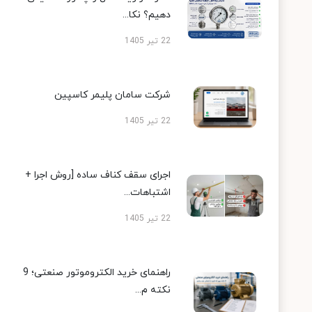
دهیم؟ نکا...
22 تیر 1405
شرکت سامان پلیمر کاسپین
22 تیر 1405
اجرای سقف کناف ساده [روش اجرا +
اشتباهات...
22 تیر 1405
راهنمای خرید الکتروموتور صنعتی؛ 9
نکته م...