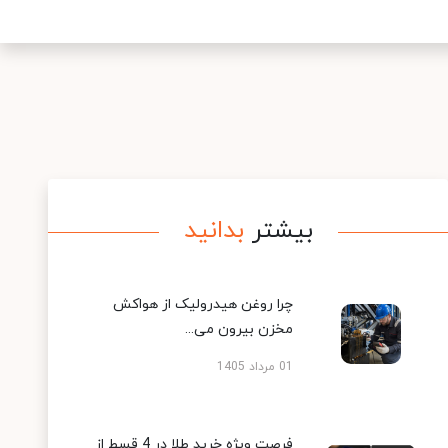
بیشتر
بدانید
چرا روغن هیدرولیک از هواکش
مخزن بیرون می...
01 مرداد 1405
فرصت ویژه خرید طلا در 4 قسط از