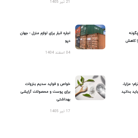
21 تیر 1405
گونه
اجاره انبار برای لوازم منزل - جهان
را کاهش
دپو
04 اسفند 1404
ام؛ مزایا،
خواص و فواید سدیم بنزوات
ید بدانید
برای پوست و محصولات آرایشی
بهداشتی
17 تیر 1405