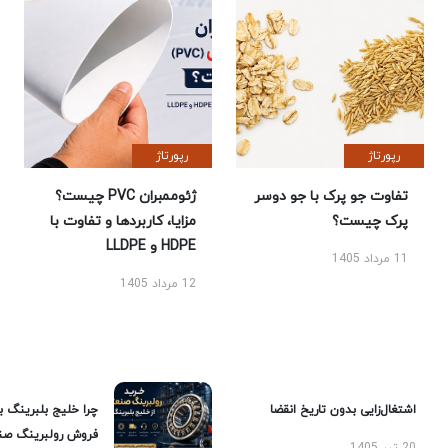
رپورتاژ
رپورتاژ
تفاوت جو پرک با جو دوسر
ژئوممبران PVC چیست؟
پرک چیست؟
مزایا، کاربردها و تفاوت با
HDPE و LLDPE
11 مرداد 1405
12 مرداد 1405
اشتغال‌زایی بدون تاریخ انقضا
چرا خلیج بلبرینگ ب
فروش رولبرینگ صن