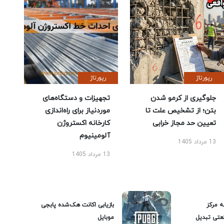
رپورتاژ
رپورتاژ
جلوگیری از کرمو شدن
تجهیزات و دستگاه‌های
بتن؛ از تشخیص علت تا
موردنیاز برای راه‌اندازی
تعیین حد مجاز خرابی
کارخانه اکستروژن
آلومینیوم
13 مرداد 1405
13 مرداد 1405
ه مرکز
بازیابی اکانت هک‌شده پابجی
عتی تبدیل
موبایل