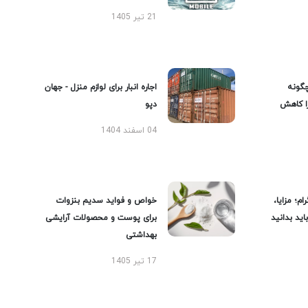
21 تیر 1405
گونه
اجاره انبار برای لوازم منزل - جهان
را کاهش
دپو
04 اسفند 1404
ام؛ مزایا،
خواص و فواید سدیم بنزوات
ید بدانید
برای پوست و محصولات آرایشی
بهداشتی
17 تیر 1405