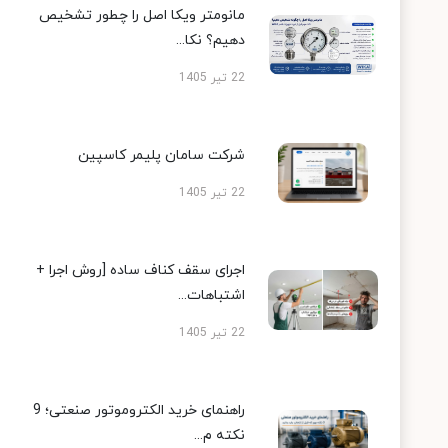
مانومتر ویکا اصل را چطور تشخیص
دهیم؟ نکا...
22 تیر 1405
شرکت سامان پلیمر کاسپین
22 تیر 1405
اجرای سقف کناف ساده [روش اجرا +
اشتباهات...
22 تیر 1405
راهنمای خرید الکتروموتور صنعتی؛ 9
نکته م...