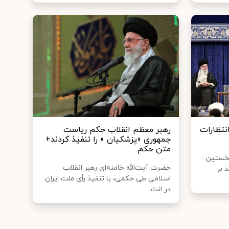
نتظارات
رهبر معظم انقلاب حکم ریاست
جمهوری «پزشکیان » را تنفیذ کردند+
متن حکم
نخستین
حضرت آیت‌الله خامنه‌ای رهبر انقلاب
 بر
اسلامی طی حکمی، با تنفیذ رأی ملت ایران
در انت...