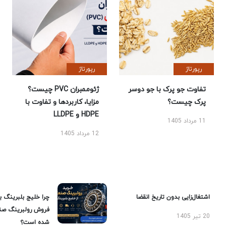
رپورتاژ
رپورتاژ
تفاوت جو پرک با جو دوسر
ژئوممبران PVC چیست؟
پرک چیست؟
مزایا، کاربردها و تفاوت با
HDPE و LLDPE
11 مرداد 1405
12 مرداد 1405
اشتغال‌زایی بدون تاریخ انقضا
چرا خلیج بلبرینگ ب
فروش رولبرینگ صن
20 تیر 1405
شده است؟