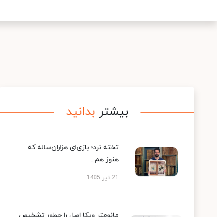
بیشتر
بدانید
تخته نرد؛ بازی‌ای هزاران‌ساله که
هنوز هم...
21 تیر 1405
مانومتر ویکا اصل را چطور تشخیص