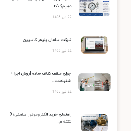
دهیم؟ نکا...
22 تیر 1405
شرکت سامان پلیمر کاسپین
22 تیر 1405
اجرای سقف کناف ساده [روش اجرا +
اشتباهات...
22 تیر 1405
راهنمای خرید الکتروموتور صنعتی؛ 9
نکته م...