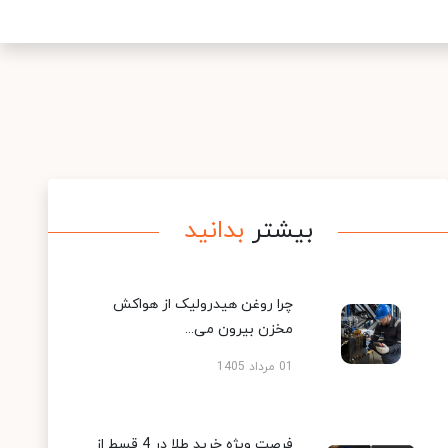
بیشتر
بدانید
چرا روغن هیدرولیک از هواکش
مخزن بیرون می...
01 مرداد 1405
فرصت ویژه خرید طلا در 4 قسط از