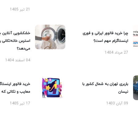
21 تیر 1405
چرا خرید فالوور ایرانی و فوری
خشکشویی آنلاین چ
اینستاگرام مهم است؟
استرس خانه‌تکانی 
می‌دهد؟
27 مرداد 1404
04 اسفند 1404
باربری تهران به شمال کشور با
خرید فالوور اینستاگر
نیسان
معایب و نکاتی که با
09 آبان 1403
17 تیر 1405