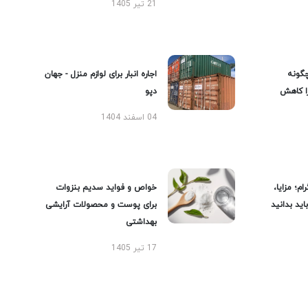
21 تیر 1405
گونه
اجاره انبار برای لوازم منزل - جهان
را کاهش
دپو
04 اسفند 1404
ام؛ مزایا،
خواص و فواید سدیم بنزوات
ید بدانید
برای پوست و محصولات آرایشی
بهداشتی
17 تیر 1405