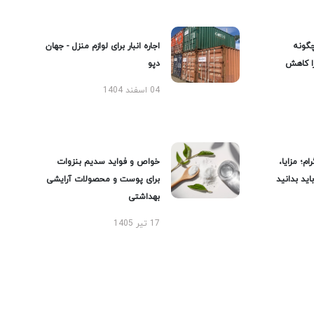
گونه
اجاره انبار برای لوازم منزل - جهان
را کاهش
دپو
04 اسفند 1404
ام؛ مزایا،
خواص و فواید سدیم بنزوات
ید بدانید
برای پوست و محصولات آرایشی
بهداشتی
17 تیر 1405