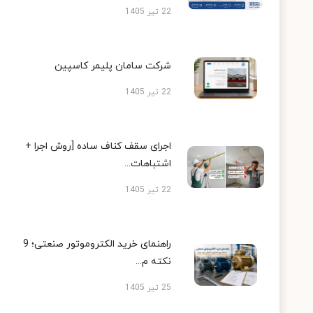
22 تیر 1405
شرکت سامان پلیمر کاسپین
22 تیر 1405
اجرای سقف کناف ساده [روش اجرا +
اشتباهات...
22 تیر 1405
راهنمای خرید الکتروموتور صنعتی؛ 9
نکته م...
25 تیر 1405