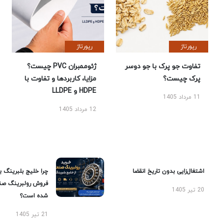
رپورتاژ
رپورتاژ
تفاوت جو پرک با جو دوسر
ژئوممبران PVC چیست؟
پرک چیست؟
مزایا، کاربردها و تفاوت با
HDPE و LLDPE
11 مرداد 1405
12 مرداد 1405
اشتغال‌زایی بدون تاریخ انقضا
چرا خلیج بلبرینگ ب
فروش رولبرینگ صن
20 تیر 1405
شده است؟
21 تیر 1405