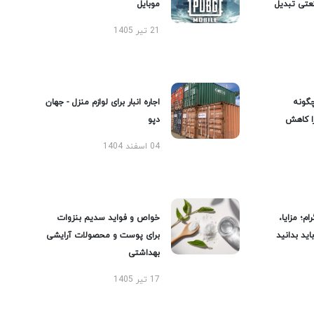
عتی تبدیل
موبایل
21 تیر 1405
گونه
اجاره انبار برای لوازم منزل - جهان
را کاهش
دپو
04 اسفند 1404
ام؛ مزایا،
خواص و فواید سدیم بنزوات
ید بدانید
برای پوست و محصولات آرایشی
بهداشتی
17 تیر 1405