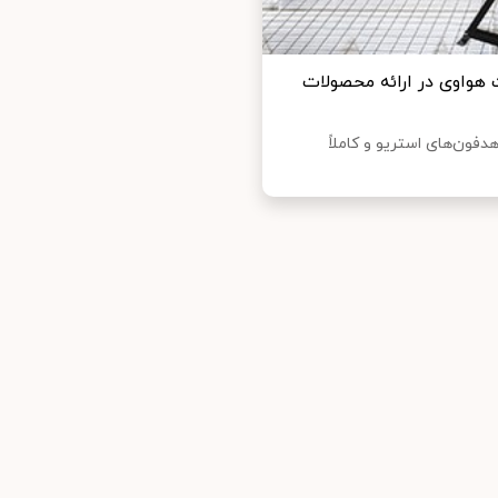
 هواوی در ارائه محصولات
 در سال 2020 با معرفی هدفون بی‌سیم FreeBuds Pro، هدفون‌های استریو و کاملاً