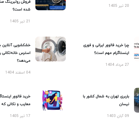
فروش رولبرینگ صن
20 تیر 1405
شده است؟
21 تیر 1405
چرا خرید فالوور ایرانی و فوری
خشکشویی آنلاین چ
اینستاگرام مهم است؟
استرس خانه‌تکانی 
می‌دهد؟
27 مرداد 1404
04 اسفند 1404
باربری تهران به شمال کشور با
خرید فالوور اینستاگر
نیسان
معایب و نکاتی که با
09 آبان 1403
17 تیر 1405