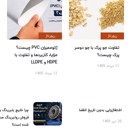
رپورتاژ
رپورتاژ
تفاوت جو پرک با جو دوسر
ژئوممبران PVC چیست؟
پرک چیست؟
مزایا، کاربردها و تفاوت با
HDPE و LLDPE
11 مرداد 1405
12 مرداد 1405
اشتغال‌زایی بدون تاریخ انقضا
چرا خلیج بلبرینگ ب
فروش رولبرینگ صن
20 تیر 1405
شده است؟