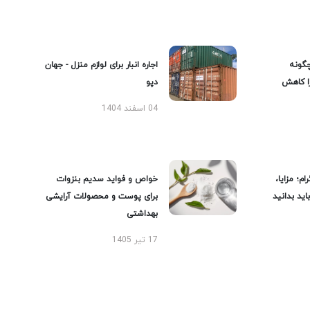
گونه
اجاره انبار برای لوازم منزل - جهان
را کاهش
دپو
04 اسفند 1404
ام؛ مزایا،
خواص و فواید سدیم بنزوات
ید بدانید
برای پوست و محصولات آرایشی
بهداشتی
17 تیر 1405