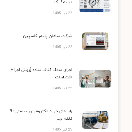
دهیم؟ نکا...
22 تیر 1405
شرکت سامان پلیمر کاسپین
22 تیر 1405
اجرای سقف کناف ساده [روش اجرا +
اشتباهات...
22 تیر 1405
راهنمای خرید الکتروموتور صنعتی؛ 9
نکته م...
25 تیر 1405