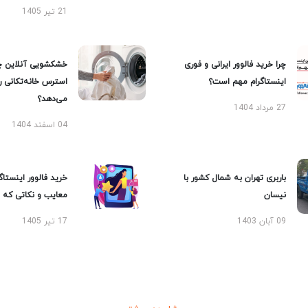
21 تیر 1405
چرا خرید فالوور ایرانی و فوری
خشکشویی آنلاین چ
اینستاگرام مهم است؟
استرس خانه‌تکانی 
می‌دهد؟
27 مرداد 1404
04 اسفند 1404
باربری تهران به شمال کشور با
خرید فالوور اینستاگر
نیسان
معایب و نکاتی که با
09 آبان 1403
17 تیر 1405