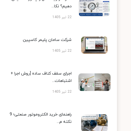
دهیم؟ نکا...
22 تیر 1405
شرکت سامان پلیمر کاسپین
22 تیر 1405
اجرای سقف کناف ساده [روش اجرا +
اشتباهات...
22 تیر 1405
راهنمای خرید الکتروموتور صنعتی؛ 9
نکته م...