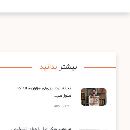
بیشتر
بدانید
تخته نرد؛ بازی‌ای هزاران‌ساله که
هنوز هم...
21 تیر 1405
مانومتر ویکا اصل را چطور تشخیص