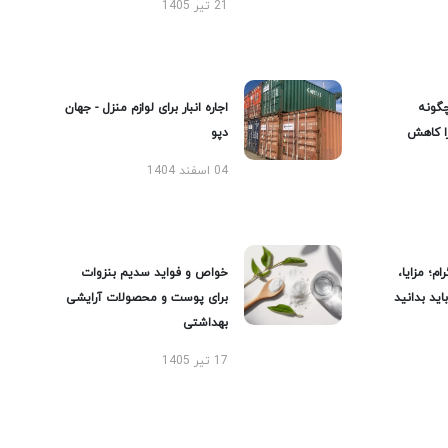
21 تیر 1405
گونه
اجاره انبار برای لوازم منزل - جهان
را کاهش
دپو
04 اسفند 1404
ام؛ مزایا،
خواص و فواید سدیم بنزوات
ید بدانید
برای پوست و محصولات آرایشی
بهداشتی
17 تیر 1405