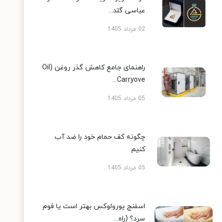
عباسی گلد...
02 مرداد 1405
راهنمای جامع کاهش گذر روغن (Oil
Carryove...
05 مرداد 1405
چگونه کف حمام خود را ضد آب
کنیم
05 مرداد 1405
اسفنج یورولوکس بهتر است یا فوم
سرد؟ (راه...