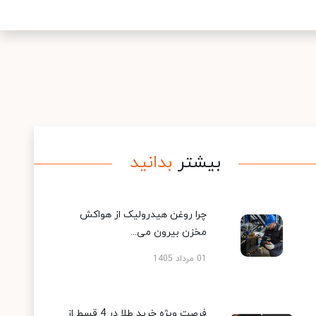
بیشتر
بدانید
چرا روغن هیدرولیک از هواکش
مخزن بیرون می...
01 مرداد 1405
فرصت ویژه خرید طلا در 4 قسط از