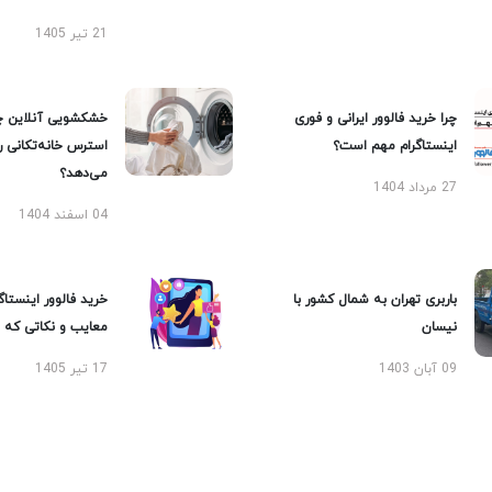
21 تیر 1405
چرا خرید فالوور ایرانی و فوری
خشکشویی آنلاین چ
اینستاگرام مهم است؟
استرس خانه‌تکانی 
می‌دهد؟
27 مرداد 1404
04 اسفند 1404
باربری تهران به شمال کشور با
خرید فالوور اینستاگر
نیسان
معایب و نکاتی که با
09 آبان 1403
17 تیر 1405