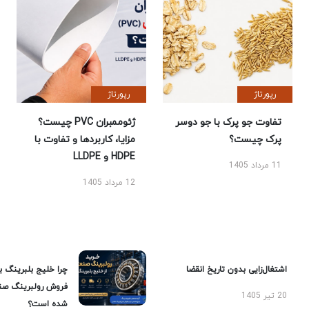
رپورتاژ
رپورتاژ
تفاوت جو پرک با جو دوسر
ژئوممبران PVC چیست؟
پرک چیست؟
مزایا، کاربردها و تفاوت با
HDPE و LLDPE
11 مرداد 1405
12 مرداد 1405
اشتغال‌زایی بدون تاریخ انقضا
چرا خلیج بلبرینگ ب
فروش رولبرینگ صن
20 تیر 1405
شده است؟