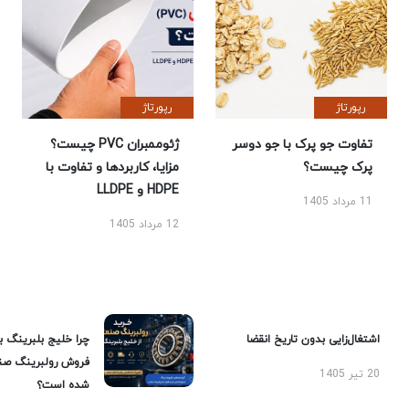
رپورتاژ
رپورتاژ
تفاوت جو پرک با جو دوسر
ژئوممبران PVC چیست؟
پرک چیست؟
مزایا، کاربردها و تفاوت با
HDPE و LLDPE
11 مرداد 1405
12 مرداد 1405
اشتغال‌زایی بدون تاریخ انقضا
چرا خلیج بلبرینگ ب
فروش رولبرینگ صن
20 تیر 1405
شده است؟