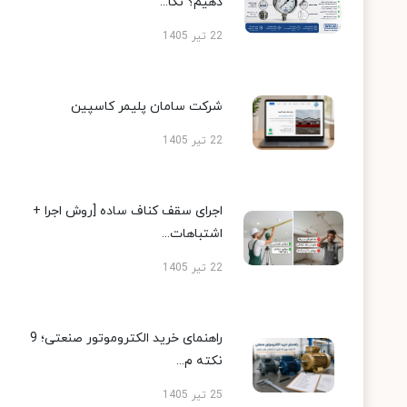
دهیم؟ نکا...
22 تیر 1405
شرکت سامان پلیمر کاسپین
22 تیر 1405
اجرای سقف کناف ساده [روش اجرا +
اشتباهات...
22 تیر 1405
راهنمای خرید الکتروموتور صنعتی؛ 9
نکته م...
25 تیر 1405