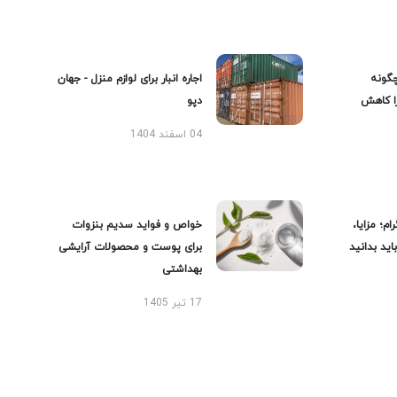
گونه
اجاره انبار برای لوازم منزل - جهان
را کاهش
دپو
04 اسفند 1404
ام؛ مزایا،
خواص و فواید سدیم بنزوات
ید بدانید
برای پوست و محصولات آرایشی
بهداشتی
17 تیر 1405