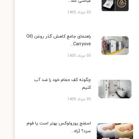
عباسی گلد...
02 مرداد 1405
راهنمای جامع کاهش گذر روغن (Oil
Carryove...
05 مرداد 1405
چگونه کف حمام خود را ضد آب
کنیم
05 مرداد 1405
اسفنج یورولوکس بهتر است یا فوم
سرد؟ (راه...