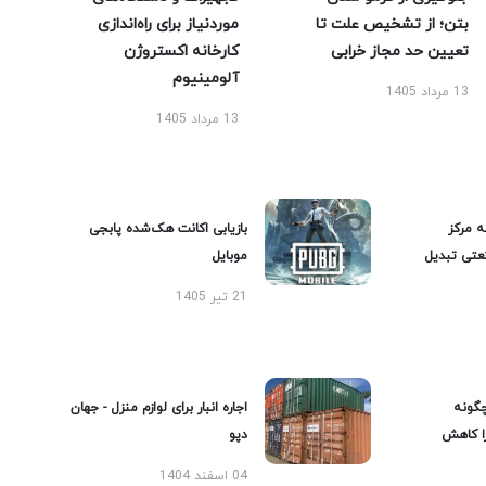
بتن؛ از تشخیص علت تا
موردنیاز برای راه‌اندازی
تعیین حد مجاز خرابی
کارخانه اکستروژن
آلومینیوم
13 مرداد 1405
13 مرداد 1405
ه مرکز
بازیابی اکانت هک‌شده پابجی
عتی تبدیل
موبایل
21 تیر 1405
گونه
اجاره انبار برای لوازم منزل - جهان
را کاهش
دپو
04 اسفند 1404