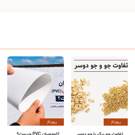
رپورتاژ
رپورتاژ
تفاوت جو پرک با جو دوسر
ژئوممبران PVC چیست؟