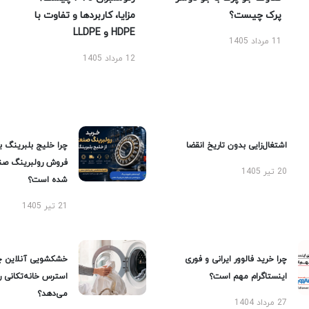
پرک چیست؟
مزایا، کاربردها و تفاوت با
HDPE و LLDPE
11 مرداد 1405
12 مرداد 1405
اشتغال‌زایی بدون تاریخ انقضا
چرا خلیج بلبرینگ ب
فروش رولبرینگ صن
20 تیر 1405
شده است؟
21 تیر 1405
چرا خرید فالوور ایرانی و فوری
خشکشویی آنلاین چ
اینستاگرام مهم است؟
استرس خانه‌تکانی 
می‌دهد؟
27 مرداد 1404