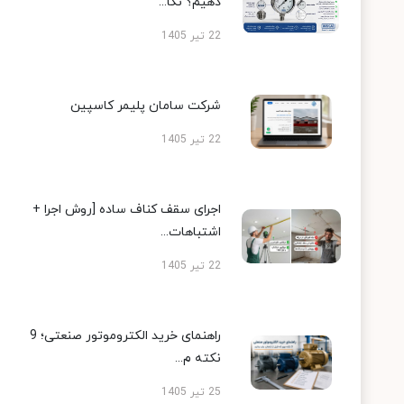
دهیم؟ نکا...
22 تیر 1405
شرکت سامان پلیمر کاسپین
22 تیر 1405
اجرای سقف کناف ساده [روش اجرا +
اشتباهات...
22 تیر 1405
راهنمای خرید الکتروموتور صنعتی؛ 9
نکته م...
25 تیر 1405