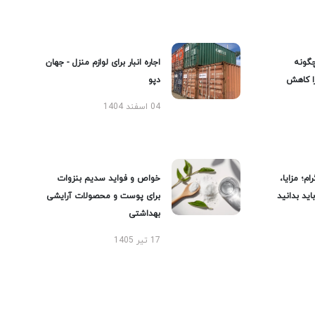
گونه
اجاره انبار برای لوازم منزل - جهان
را کاهش
دپو
04 اسفند 1404
ام؛ مزایا،
خواص و فواید سدیم بنزوات
ید بدانید
برای پوست و محصولات آرایشی
بهداشتی
17 تیر 1405