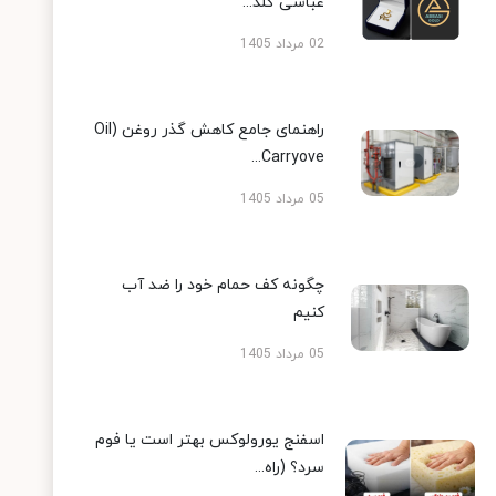
عباسی گلد...
02 مرداد 1405
راهنمای جامع کاهش گذر روغن (Oil
Carryove...
05 مرداد 1405
چگونه کف حمام خود را ضد آب
کنیم
05 مرداد 1405
اسفنج یورولوکس بهتر است یا فوم
سرد؟ (راه...