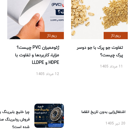
رپورتاژ
رپورتاژ
تفاوت جو پرک با جو دوسر
ژئوممبران PVC چیست؟
پرک چیست؟
مزایا، کاربردها و تفاوت با
HDPE و LLDPE
11 مرداد 1405
12 مرداد 1405
اشتغال‌زایی بدون تاریخ انقضا
چرا خلیج بلبرینگ ب
فروش رولبرینگ صن
20 تیر 1405
شده است؟