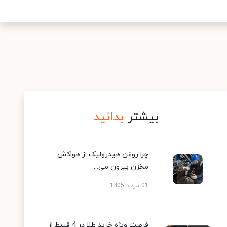
بیشتر
بدانید
چرا روغن هیدرولیک از هواکش
مخزن بیرون می...
01 مرداد 1405
فرصت ویژه خرید طلا در 4 قسط از