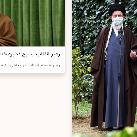
رهبر انقلاب: بسیج ذخیره خدا
رهبر معظم انقلاب در پیامی به م