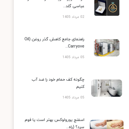
عباسی گلد...
02 مرداد 1405
راهنمای جامع کاهش گذر روغن (Oil
Carryove...
05 مرداد 1405
چگونه کف حمام خود را ضد آب
کنیم
05 مرداد 1405
اسفنج یورولوکس بهتر است یا فوم
سرد؟ (راه...