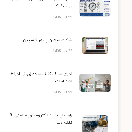
دهیم؟ نکا...
22 تیر 1405
شرکت سامان پلیمر کاسپین
22 تیر 1405
اجرای سقف کناف ساده [روش اجرا +
اشتباهات...
22 تیر 1405
راهنمای خرید الکتروموتور صنعتی؛ 9
نکته م...