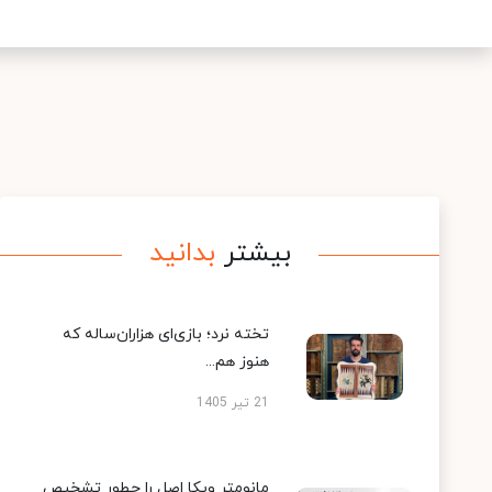
بیشتر
بدانید
تخته نرد؛ بازی‌ای هزاران‌ساله که
هنوز هم...
21 تیر 1405
مانومتر ویکا اصل را چطور تشخیص