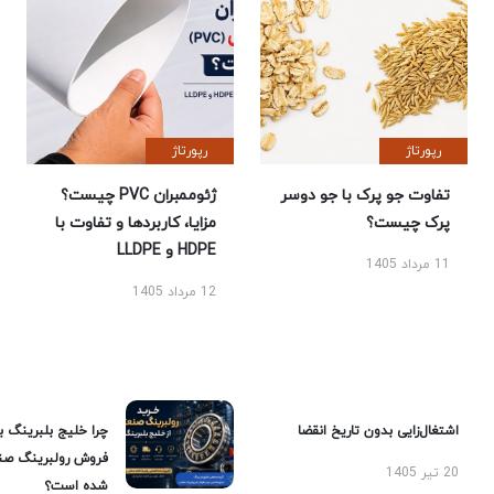
رپورتاژ
رپورتاژ
تفاوت جو پرک با جو دوسر
ژئوممبران PVC چیست؟
پرک چیست؟
مزایا، کاربردها و تفاوت با
HDPE و LLDPE
11 مرداد 1405
12 مرداد 1405
اشتغال‌زایی بدون تاریخ انقضا
چرا خلیج بلبرینگ ب
فروش رولبرینگ صن
20 تیر 1405
شده است؟