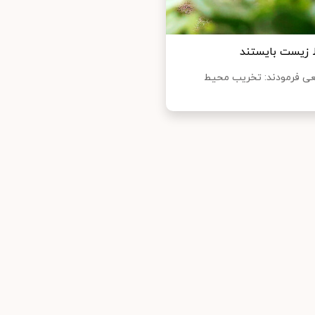
 زیست بایستند
یعی فرمودند: تخریب محیط