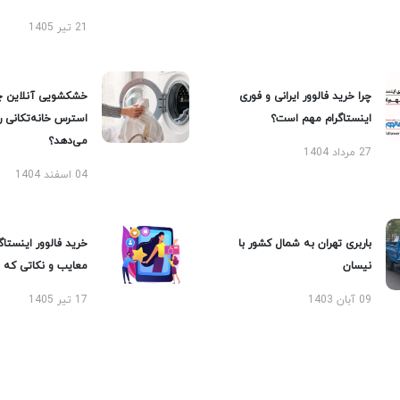
21 تیر 1405
چرا خرید فالوور ایرانی و فوری
خشکشویی آنلاین چ
اینستاگرام مهم است؟
استرس خانه‌تکانی 
می‌دهد؟
27 مرداد 1404
04 اسفند 1404
باربری تهران به شمال کشور با
خرید فالوور اینستاگر
نیسان
معایب و نکاتی که با
09 آبان 1403
17 تیر 1405