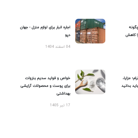
گونه
اجاره انبار برای لوازم منزل - جهان
را کاهش
دپو
04 اسفند 1404
ام؛ مزایا،
خواص و فواید سدیم بنزوات
ید بدانید
برای پوست و محصولات آرایشی
بهداشتی
17 تیر 1405