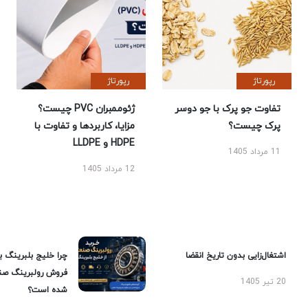
رپورتاژ
رپورتاژ
تفاوت جو پرک با جو دوسر
ژئوممبران PVC چیست؟
پرک چیست؟
مزایا، کاربردها و تفاوت با
HDPE و LLDPE
11 مرداد 1405
12 مرداد 1405
اشتغال‌زایی بدون تاریخ انقضا
چرا خلیج بلبرینگ ب
فروش رولبرینگ صن
20 تیر 1405
شده است؟