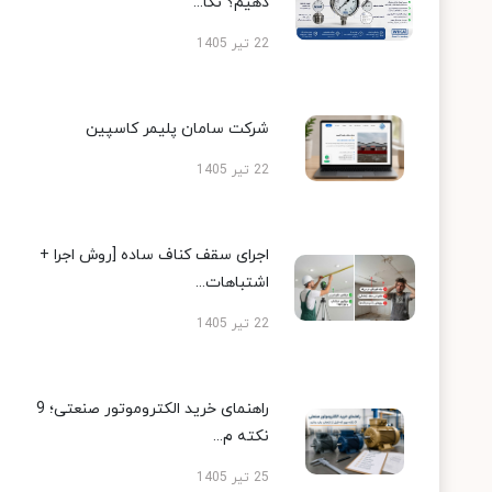
دهیم؟ نکا...
22 تیر 1405
شرکت سامان پلیمر کاسپین
22 تیر 1405
اجرای سقف کناف ساده [روش اجرا +
اشتباهات...
22 تیر 1405
راهنمای خرید الکتروموتور صنعتی؛ 9
نکته م...
25 تیر 1405