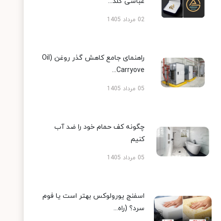
عباسی گلد...
02 مرداد 1405
راهنمای جامع کاهش گذر روغن (Oil
Carryove...
05 مرداد 1405
چگونه کف حمام خود را ضد آب
کنیم
05 مرداد 1405
اسفنج یورولوکس بهتر است یا فوم
سرد؟ (راه...