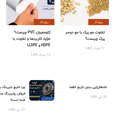
رپورتاژ
رپورتاژ
تفاوت جو پرک با جو دوسر
ژئوممبران PVC چیست؟
پرک چیست؟
مزایا، کاربردها و تفاوت با
HDPE و LLDPE
11 مرداد 1405
12 مرداد 1405
اشتغال‌زایی بدون تاریخ انقضا
چرا خلیج بلبرینگ ب
فروش رولبرینگ صن
20 تیر 1405
شده است؟
21 تیر 1405