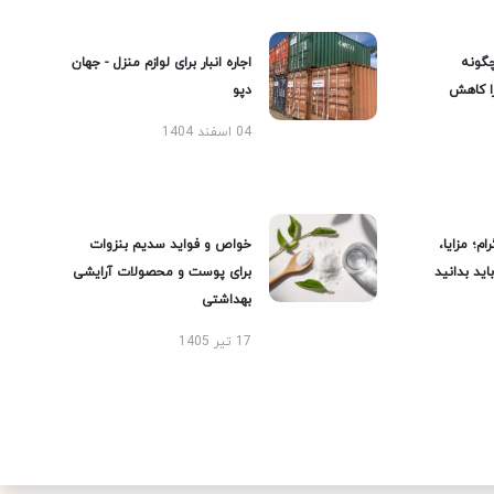
گونه
اجاره انبار برای لوازم منزل - جهان
را کاهش
دپو
04 اسفند 1404
ام؛ مزایا،
خواص و فواید سدیم بنزوات
ید بدانید
برای پوست و محصولات آرایشی
بهداشتی
17 تیر 1405