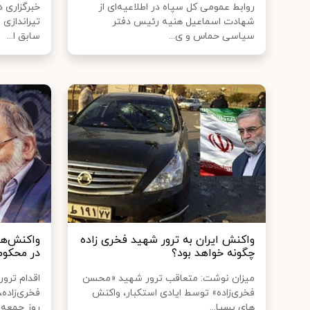
روابط عمومی کل سپاه در اطلاعیه‌ای از
خبرگزاری د
شهادت اسماعیل هنیه رئیس دفتر
تیراندازی
سیاسی حماس و ی...
سابق ا...
واکنش ایران به ترور شهید فخری زاده
واکنش‌ها
چگونه خواهد بود؟
در محکوم
میزان نوشت: متعاقب ترور شهید «محسن
اقدام تر
فخری‌زاده» توسط ایادی استکبار، واکنش
فخری‌زاده
های بسیا...
روز جمعه ب