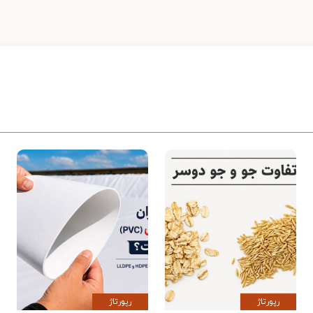
رپورتاژ
رپورتاژ