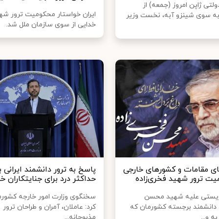
ولتی ژاپن امروز (جمعه) از
ایران خواستار محکومیت ترور شه
 به سوی شینزو آبه، نخست وزیر
خدایی از سوی سازمان ملل شد.
ی مقامات و کشورهای خارجی
پاسخ به ترور دانشمند ایرانی ب
یت ترور شهید فخری‌زاده
حداکثر درد برای جنایتکاران خ
وریستی علیه شهید محسن
سخنگوی وزارت امور خارجه کشورم
، دانشمند برجسته کشورمان که
کرد: عاملان، آمران و طراحان ترور
ه و...
مذبوحانه...