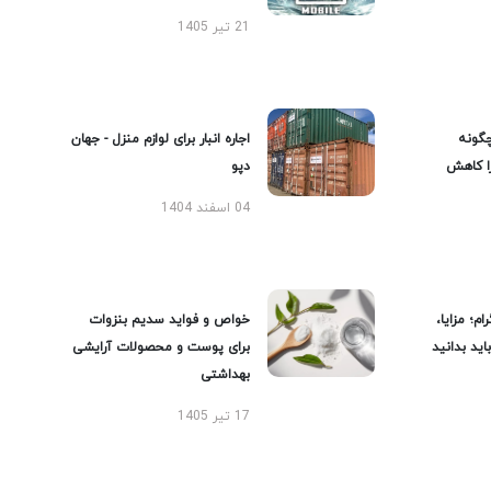
21 تیر 1405
گونه
اجاره انبار برای لوازم منزل - جهان
را کاهش
دپو
04 اسفند 1404
ام؛ مزایا،
خواص و فواید سدیم بنزوات
ید بدانید
برای پوست و محصولات آرایشی
بهداشتی
17 تیر 1405