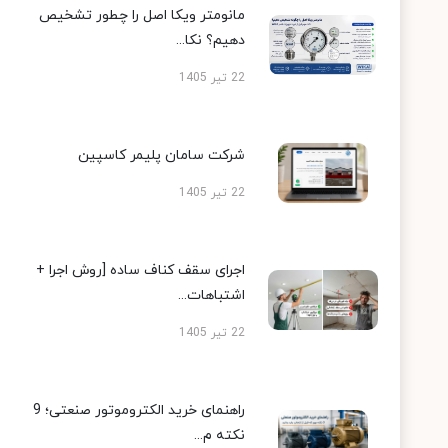
مانومتر ویکا اصل را چطور تشخیص
دهیم؟ نکا...
22 تیر 1405
شرکت سامان پلیمر کاسپین
22 تیر 1405
اجرای سقف کناف ساده [روش اجرا +
اشتباهات...
22 تیر 1405
راهنمای خرید الکتروموتور صنعتی؛ 9
نکته م...