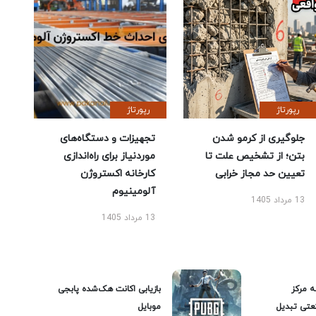
رپورتاژ
رپورتاژ
جلوگیری از کرمو شدن
تجهیزات و دستگاه‌های
بتن؛ از تشخیص علت تا
موردنیاز برای راه‌اندازی
تعیین حد مجاز خرابی
کارخانه اکستروژن
آلومینیوم
13 مرداد 1405
13 مرداد 1405
ه مرکز
بازیابی اکانت هک‌شده پابجی
عتی تبدیل
موبایل