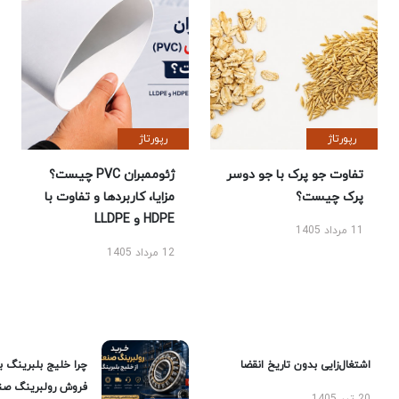
رپورتاژ
رپورتاژ
تفاوت جو پرک با جو دوسر
ژئوممبران PVC چیست؟
پرک چیست؟
مزایا، کاربردها و تفاوت با
HDPE و LLDPE
11 مرداد 1405
12 مرداد 1405
اشتغال‌زایی بدون تاریخ انقضا
چرا خلیج بلبرینگ ب
فروش رولبرینگ صن