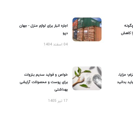
گونه
اجاره انبار برای لوازم منزل - جهان
را کاهش
دپو
04 اسفند 1404
ام؛ مزایا،
خواص و فواید سدیم بنزوات
ید بدانید
برای پوست و محصولات آرایشی
بهداشتی
17 تیر 1405