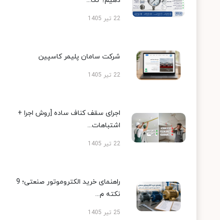
دهیم؟ نکا...
22 تیر 1405
شرکت سامان پلیمر کاسپین
22 تیر 1405
اجرای سقف کناف ساده [روش اجرا +
اشتباهات...
22 تیر 1405
راهنمای خرید الکتروموتور صنعتی؛ 9
نکته م...
25 تیر 1405