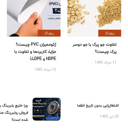
رپورتاژ
رپورتاژ
تفاوت جو پرک با جو دوسر
ژئوممبران PVC چیست؟
پرک چیست؟
مزایا، کاربردها و تفاوت با
HDPE و LLDPE
11 مرداد 1405
12 مرداد 1405
اشتغال‌زایی بدون تاریخ انقضا
چرا خلیج بلبرینگ ب
فروش رولبرینگ صن
20 تیر 1405
شده است؟