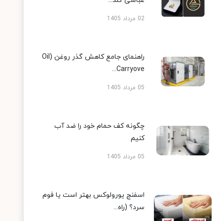
عباسی گلد...
02 مرداد 1405
راهنمای جامع کاهش گذر روغن (Oil
Carryove...
05 مرداد 1405
چگونه کف حمام خود را ضد آب
کنیم
05 مرداد 1405
اسفنج یورولوکس بهتر است یا فوم
سرد؟ (راه...