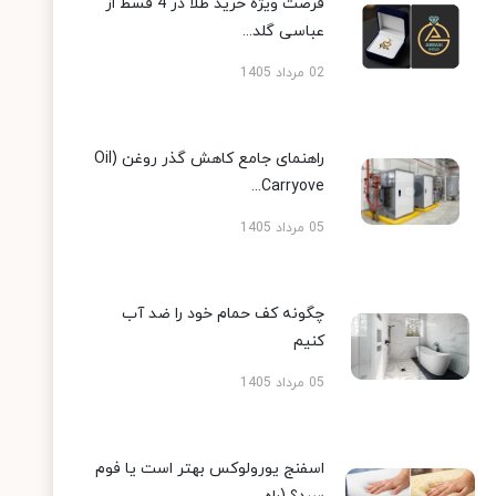
فرصت ویژه خرید طلا در 4 قسط از
عباسی گلد...
02 مرداد 1405
راهنمای جامع کاهش گذر روغن (Oil
Carryove...
05 مرداد 1405
چگونه کف حمام خود را ضد آب
کنیم
05 مرداد 1405
اسفنج یورولوکس بهتر است یا فوم