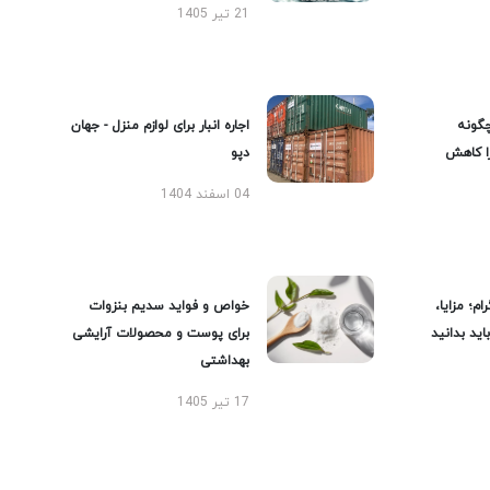
21 تیر 1405
گونه
اجاره انبار برای لوازم منزل - جهان
را کاهش
دپو
04 اسفند 1404
ام؛ مزایا،
خواص و فواید سدیم بنزوات
ید بدانید
برای پوست و محصولات آرایشی
بهداشتی
17 تیر 1405