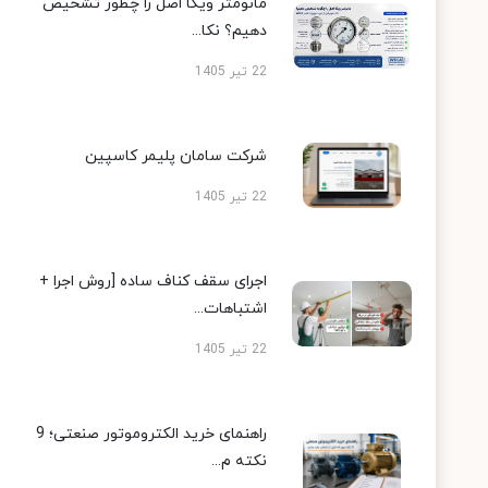
مانومتر ویکا اصل را چطور تشخیص
دهیم؟ نکا...
22 تیر 1405
شرکت سامان پلیمر کاسپین
22 تیر 1405
اجرای سقف کناف ساده [روش اجرا +
اشتباهات...
22 تیر 1405
راهنمای خرید الکتروموتور صنعتی؛ 9
نکته م...