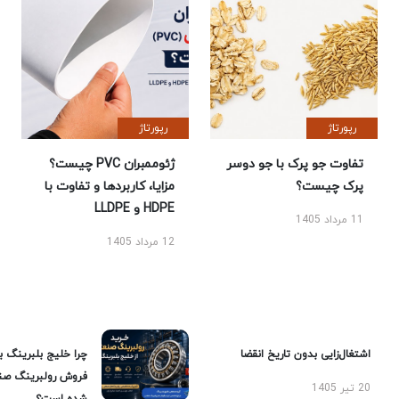
رپورتاژ
رپورتاژ
تفاوت جو پرک با جو دوسر
ژئوممبران PVC چیست؟
پرک چیست؟
مزایا، کاربردها و تفاوت با
HDPE و LLDPE
11 مرداد 1405
12 مرداد 1405
اشتغال‌زایی بدون تاریخ انقضا
چرا خلیج بلبرینگ ب
فروش رولبرینگ صن
20 تیر 1405