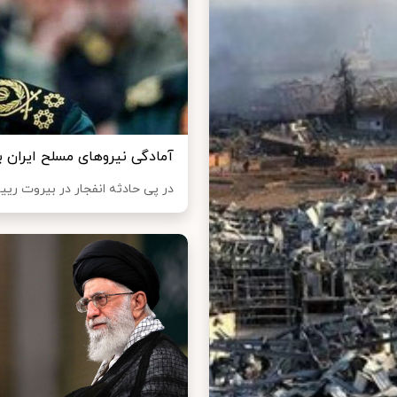
آمادگی نیروهای مسلح ایران 
در پی حادثه انفجار در بیروت ریی