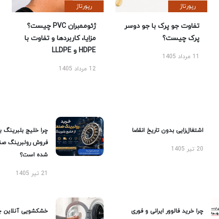
رپورتاژ
رپورتاژ
تفاوت جو پرک با جو دوسر
ژئوممبران PVC چیست؟
پرک چیست؟
مزایا، کاربردها و تفاوت با
HDPE و LLDPE
11 مرداد 1405
12 مرداد 1405
اشتغال‌زایی بدون تاریخ انقضا
چرا خلیج بلبرینگ ب
فروش رولبرینگ صن
20 تیر 1405
شده است؟
21 تیر 1405
چرا خرید فالوور ایرانی و فوری
خشکشویی آنلاین چ