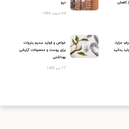
را کاهش
دپو
04 اسفند 1404
ام؛ مزایا،
خواص و فواید سدیم بنزوات
ید بدانید
برای پوست و محصولات آرایشی
بهداشتی
17 تیر 1405