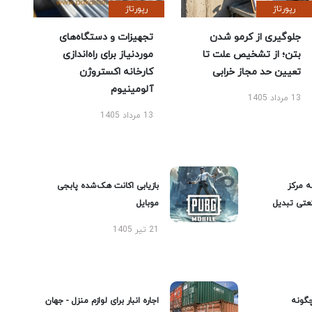
رپورتاژ
رپورتاژ
جلوگیری از کرمو شدن
تجهیزات و دستگاه‌های
بتن؛ از تشخیص علت تا
موردنیاز برای راه‌اندازی
تعیین حد مجاز خرابی
کارخانه اکستروژن
آلومینیوم
13 مرداد 1405
13 مرداد 1405
ه مرکز
بازیابی اکانت هک‌شده پابجی
عتی تبدیل
موبایل
21 تیر 1405
گونه
اجاره انبار برای لوازم منزل - جهان