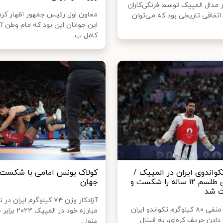
مدال المپیک توسط فرنگی‌کاران
معاون اول رئیس جمهور اظهار کرد:
اتفاقی تاریخی بود که می‌توان
این جوانان این بود که مام وطن آ
کامل ب...
واندوی ایران در المپیک /
کولاک یونس امامی با شکست 
برخورداری طلسم ۱۲ ساله را شکست و
جهان
ت شد
آزادکار وزن ۷۴ کیلوگرم ایرا
ملی پوش منفی ۸۰ کیلوگرم تکواندو ایران
مبارزه خود در المپ
ادن حریف کره‌ای، به فینال
عنوا...