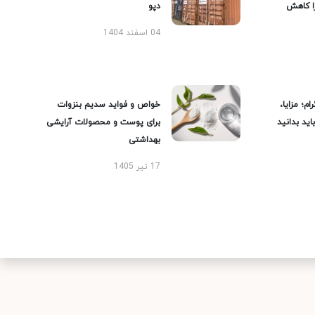
را کاهش
دپو
04 اسفند 1404
ام؛ مزایا،
خواص و فواید سدیم بنزوات
ید بدانید
برای پوست و محصولات آرایشی
بهداشتی
17 تیر 1405