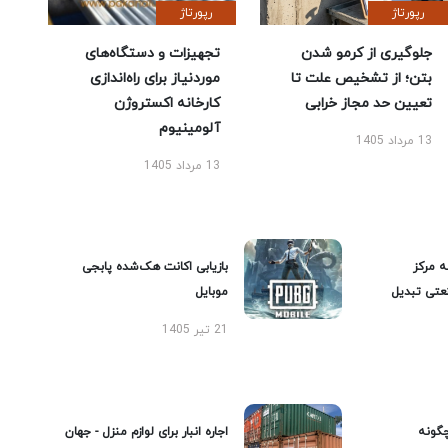
رپورتاژ
رپورتاژ
جلوگیری از کرمو شدن
تجهیزات و دستگاه‌های
بتن؛ از تشخیص علت تا
موردنیاز برای راه‌اندازی
تعیین حد مجاز خرابی
کارخانه اکستروژن
آلومینیوم
13 مرداد 1405
13 مرداد 1405
ه مرکز
بازیابی اکانت هک‌شده پابجی
عتی تبدیل
موبایل
21 تیر 1405
گونه
اجاره انبار برای لوازم منزل - جهان