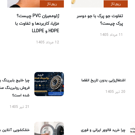
رپورتاژ
رپورتاژ
تفاوت جو پرک با جو دوسر
ژئوممبران PVC چیست؟
پرک چیست؟
مزایا، کاربردها و تفاوت با
HDPE و LLDPE
11 مرداد 1405
12 مرداد 1405
اشتغال‌زایی بدون تاریخ انقضا
چرا خلیج بلبرینگ ب
فروش رولبرینگ صن
20 تیر 1405
شده است؟
21 تیر 1405
چرا خرید فالوور ایرانی و فوری
خشکشویی آنلاین چ