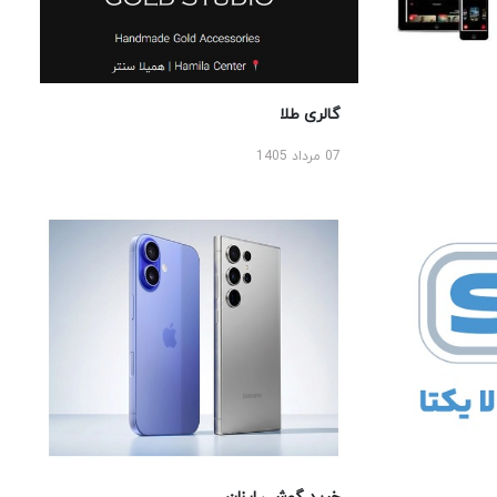
گالری طلا
07 مرداد 1405