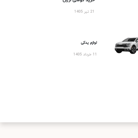
خرید گوشی ارزان
21 تیر 1405
لوازم یدکی
11 خرداد 1405