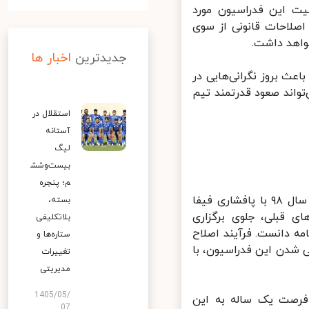
اسفند ۱۴۰۰ در ارتباط با ماهیت این فدراسیون مورد
صلاحات قانونی از سوی
اهد داشت.
جدیدترین
اخبار ها
ث بروز نگرانی‌هایی در
واند صعود قدرتمند تیم
استقلال در
آستانه
لیگ
بیست‌وشش
م؛ پنجره
ماجرای اصلاح اساسنامه این فدراسیون بعد از یک دوره طولانی مدت و در سال ۹۸ با پافشاری فیفا
بسته،
 قبلی، جلوی برگزاری
بلاتکلیفی
 اساسنامه دانست. فرآیند اصلاح
ستاره‌ها و
عی شدن این فدراسیون، با
تغییرات
مدیریتی
1405/05/
فرصت یک ساله به این
07