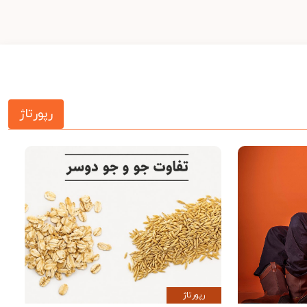
رپورتاژ
رپورتاژ