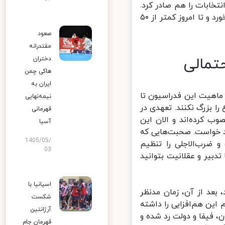
خابات را هم صادر کرد.
در نهایت با برگزاری انتخابات در دهم اسفند ۹۹، فرصت یک ساله هم کلید خورد و تا امروز کمتر از ۵۰
صعود
مقتدرانه
تمالی
دختران
هاکی چمن
ایران به
اهیت این فدراسیون تا
نیمه‌نهایی
 بزرگ نکنند. تعهدی در
قهرمانی
کرده‌اند و الان این
آسیا
 ۱۴۰۰ مصوبه نهایی را خواهد خواست. صحبت‌هایی که
1405/05/
ضرب‌الاجلی را تنظیم
03
ا تدبیر و عقلانیت بتوانید
اسپانیا با
بعد از آن، زمان مدنظر
شکست
ین هم‌افزایی را داشته
آرژانتین
 فیفا و دولت رد شده و
قهرمان جام