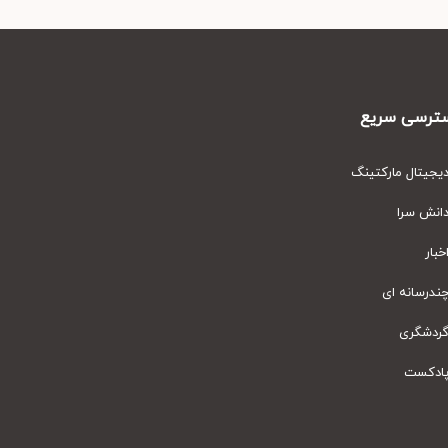
رسی سریع
یتال مارکتینگ
نش سرا
ار
رسانه ای
دشگری
دکست