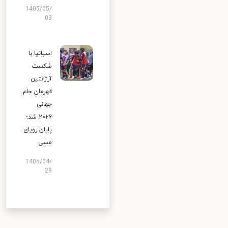
1405/05/
03
اسپانیا با
شکست
آرژانتین
قهرمان جام
جهانی
۲۰۲۶ شد؛
پایان رویای
مسی
1405/04/
29