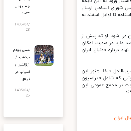
ار ورود به این لایحه
جام جهانی
 شورای اسلامی ارسال
۲۰۲۶
امه تا اوایل اسفند به
1405/04/
28
م وارد ایران می ‌شود. او که پیش از
د دارد در صورت امکان
د درباره فوتبال ایران
مسی بازهم
درخشید /
آرژانتین و
لاجل فیفا، هنوز این
اسپانیا در
شی که شامل فدراسیون
فینال
یت در مجمع عمومی این
1405/04/
.
25
 ایران