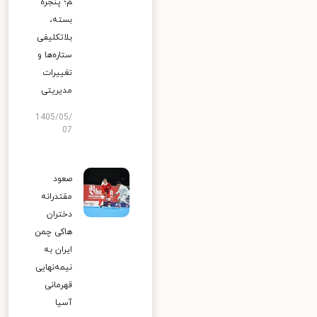
م؛ پنجره
بسته،
بلاتکلیفی
ستاره‌ها و
تغییرات
مدیریتی
1405/05/
07
صعود
مقتدرانه
دختران
هاکی چمن
ایران به
نیمه‌نهایی
قهرمانی
آسیا