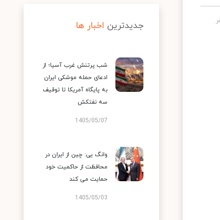
جدیدترین
اخبار ها
شب پرتنش غرب آسیا؛ از
ادعای حمله موشکی ایران
به پایگاه آمریکا تا توقیف
سه نفتکش
1405/05/07
وانگ یی: چین از ایران در
محافظت از حاکمیت خود
حمایت می کند
1405/05/03