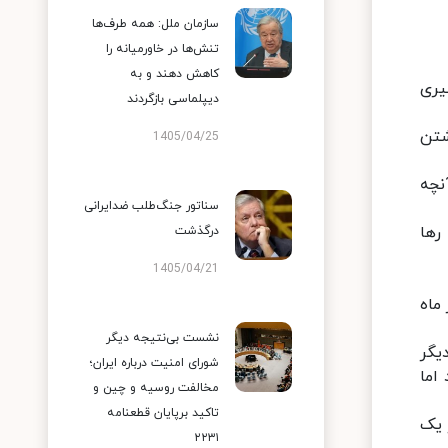
سازمان ملل: همه طرف‌ها
تنش‌ها در خاورمیانه را
کاهش دهند و به
یری
دیپلماسی بازگردند
شتن
1405/04/25
نچه
سناتور جنگ‌طلب ضدایرانی
رها
درگذشت
1405/04/21
ماه
نشست بی‌نتیجه دیگر
یگر
شورای امنیت درباره ایران؛
اما
مخالفت روسیه و چین و
تاکید برپایان قطعنامه
از یک
۲۲۳۱