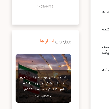
1405/04/19
ت به
شده
بروزترین
اخبار ها
ته،
یأت
 که
شب پرتنش غرب آسیا؛ از ادعای
حمله موشکی ایران به پایگاه
آمریکا تا توقیف سه نفتکش
1405/05/07