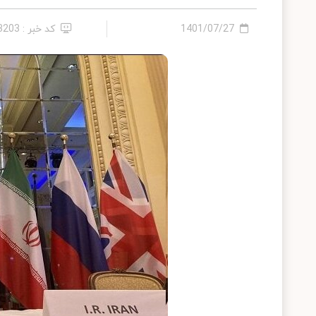
1401/07/27
کد خبر : 13203