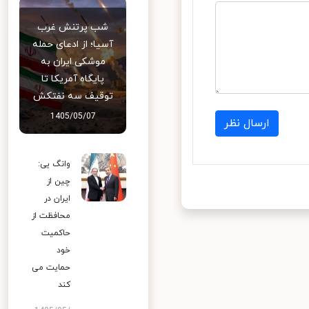
شب پرتنش غرب
آسیا؛ از ادعای حمله
موشکی ایران به
پایگاه آمریکا تا
توقیف سه نفتکش
1405/05/07
ارسال نظر
وانگ یی:
چین از
ایران در
محافظت از
حاکمیت
خود
حمایت می
کند