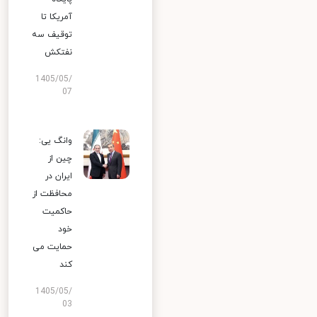
آمریکا تا
توقیف سه
نفتکش
1405/05/
07
وانگ یی:
چین از
ایران در
محافظت از
حاکمیت
خود
حمایت می
کند
1405/05/
03