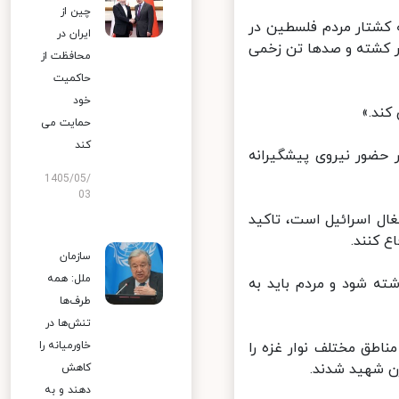
چین از
کشتار مردم فلسطین در
ایران در
 کشته و صدها تن زخمی
محافظت از
حاکمیت
خود
ند.»
حمایت می
کند
ضور نیروی پیشگیرانه
1405/05/
03
 همچنان در اشغال اسرائیل است، تاکید
کنند.
سازمان
ملل: همه
ه شود و مردم باید به
طرف‌ها
تنش‌ها در
طق مختلف نوار غزه را
خاورمیانه را
کاهش
دهند و به