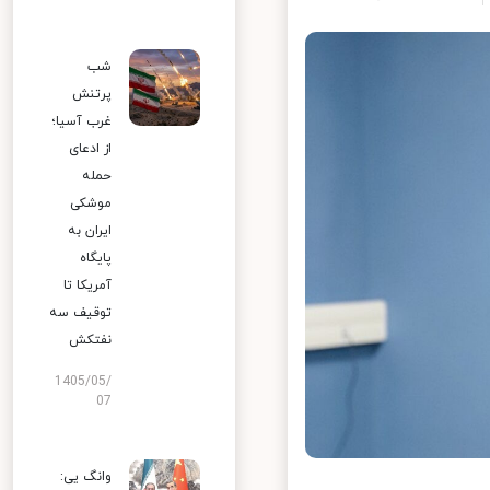
شب
پرتنش
غرب آسیا؛
از ادعای
حمله
موشکی
ایران به
پایگاه
آمریکا تا
توقیف سه
نفتکش
1405/05/
07
وانگ یی: