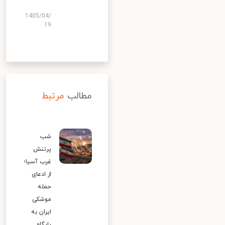
1405/04/
19
مطالب
مرتبط
شب
پرتنش
غرب آسیا؛
از ادعای
حمله
موشکی
ایران به
پایگاه