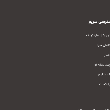
رسی سریع
یتال مارکتینگ
نش سرا
ار
رسانه ای
دشگری
دکست