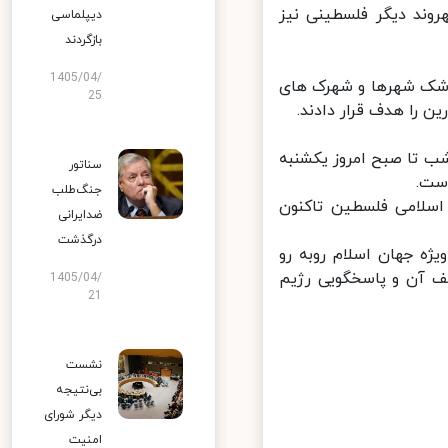
یم صهیونیستی به نوار غزه در عصر جمعه تاکنون ۲۱۵ شهروند دیگر فلسطینی نیز
دیپلماسی
بازگردند
1405/04/
وشک شهرها و شهرک های
25
را هدف قرار دادند.
تا صبح امروز یکشنبه
سناتور
ت.
جنگ‌طلب
سلامی فلسطین تاکنون
ضدایرانی
درگذشت
ه جهان اسلام روبه رو
آن و پاسخگویی رژیم
1405/04/
21
نشست
بی‌نتیجه
دیگر شورای
امنیت