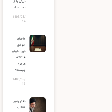
بزرگی را از
دست داد
1405/05/
14
ماجرای
«توافق
قریب‌الوقو
ع تنگه
هرمز»
چیست؟
1405/05/
13
دفتر رهبر
انقلاب: