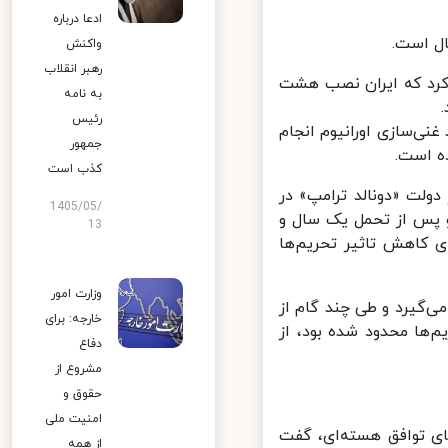
ادعا درباره
 است.
واکنش
رهبر انقلاب
کرد که ایران نصب هشت
به نامه
رئیس
 در تاسیسات نطنز نیز که در آن تا خلوص ۵ درصد غنی‌سازی اورانیوم انجام
جمهور
کذب است
ولت «دونالد ترامپ» در
1405/05/
 و پس از تحمل یک سال و
13
 کاهش تاثیر تحریم‌ها
وزارت امور
د فاصله می‌گیرد و طی چند گام از
خارجه: برای
ها محدود شده بود، از
دفاع
مشروع از
حقوق و
امنیت ملی
ی توافق هسته‌ای، گفت
از همه