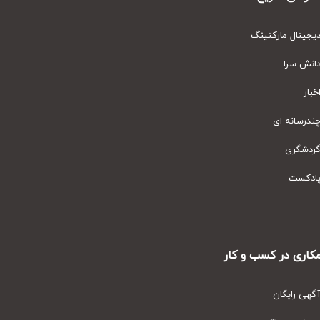
یتال مارکتینگ
نش سرا
ار
رسانه ای
دشگری
دکست
ری در کسب و کار
ی رایگان