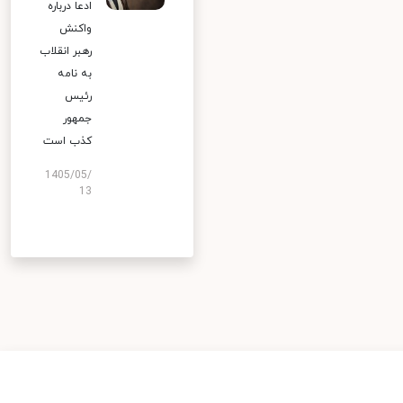
ادعا درباره
واکنش
رهبر انقلاب
به نامه
رئیس
جمهور
کذب است
1405/05/
13