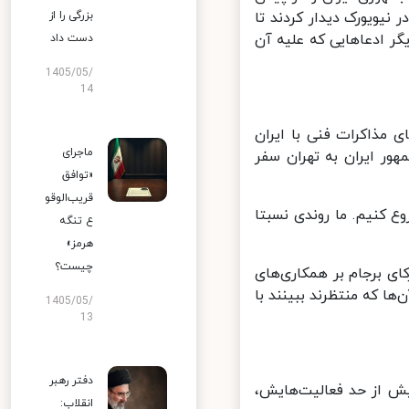
نی و اروپایی در نیویورک دیدار کردند تا
بزرگی را از
ر ادعاهایی که علیه آن
دست داد
1405/05/
14
ذاکرات فنی با ایران
ماجرای
ور ایران به تهران سفر
«توافق
قریب‌الوقو
 کنیم. ما روندی نسبتا
ع تنگه
هرمز»
چیست؟
ای برجام بر همکاری‌های
ها که منتظرند ببینند با
1405/05/
13
دفتر رهبر
ش از حد فعالیت‌هایش،
انقلاب: