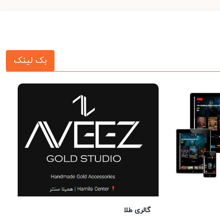
بک لینک
گالری طلا