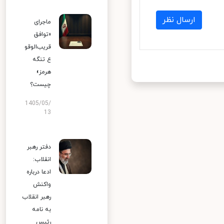
ارسال نظر
ماجرای
«توافق
قریب‌الوقو
ع تنگه
هرمز»
چیست؟
1405/05/
13
دفتر رهبر
انقلاب:
ادعا درباره
واکنش
رهبر انقلاب
به نامه
رئیس