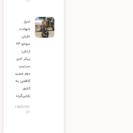
11
احراز
شهادت
خلبان
سوخو ۲۴
ارتش؛
پیکر امیر
سرتیپ
دوم مجید
کاظمی به
کشور
بازمی‌گردد
1405/05/
07