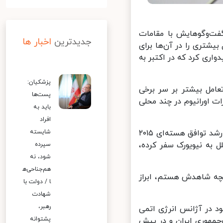
ت‌وگوهایش با مقامات
جدیدترین
اخبار ها
شتری را در آن‌ها برای
ری کرد که در اکتبر به
پزشکیان:
امل بیشتر بر سر برخی
پست‌ها
 اورانیوم در چند محلی
باید به
افراد
گروسی با «عباس عراقچی» وزیر امور خارجه ایران و یکی از مذاکره‌کنندگان ارشد توافق هسته‌ای ۲۰۱۵
شایسته
به نیویورک سفر کرده،
سپرده
شود، نه
هم‌جناحی‌ه
چه شاهدش هستم، ابراز
ا / دولت با
شهادت
رهبر،
د در آژانس انرژی اتمی
پشتوانه
هوری ایران و در پیش