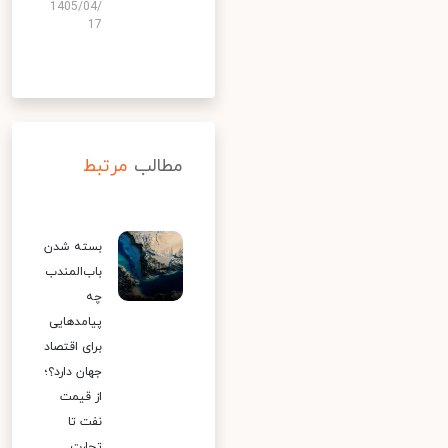
1405/04/
17
مطالب
مرتبط
بسته شدن
باب‌المندب
چه
پیامدهایی
برای اقتصاد
جهان دارد؟؛
از قیمت
نفت تا
تجارت