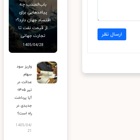
باب‌المندب چه
پیامدهایی برای
اقتصاد جهان دارد؟؛
از قیمت نفت تا
ارسال نظر
تجارت جهانی
1405/04/28
واریز سود
سهام
عدالت در
تیر ۱۴۰۵؛
آیا پرداخت
جدیدی در
راه است؟
1405/04/
21