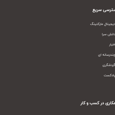
رسی سریع
یتال مارکتینگ
نش سرا
ار
رسانه ای
دشگری
دکست
ری در کسب و کار