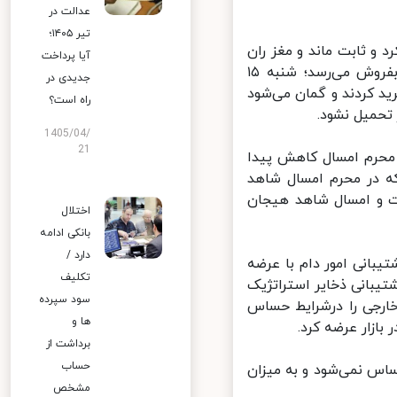
عدالت در
تیر ۱۴۰۵؛
 ثابت ماند و مغز ران
آیا پرداخت
گوساله کیلویی ۲۲۰ هزار تومان، گوشت چرخ‌کرده مخلوط ۱۷۵ هزار تومان بفروش می‌رسد؛ شنبه ۱۵
جدیدی در
 کردند و گمان می‌شود
راه است؟
حمیل نشود.
1405/04/
21
حرم امسال کاهش پیدا
 در محرم امسال شاهد
ت و امسال شاهد هیجان
اختلال
بانکی ادامه
دارد /
انی امور دام با عرضه
تکلیف
یبانی ذخایر استراتژیک
سود سپرده
ارجی را درشرایط حساس
ها و
برداشت از
حساب
اس نمی‌شود و به میزان
مشخص