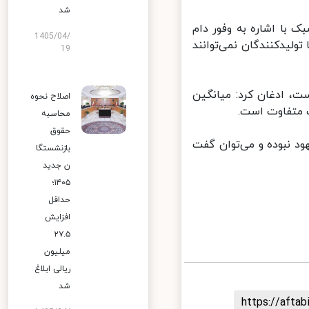
شد
با اشاره به وفور دام
1405/04/
لیدکنندگان نمی‌توانند
19
، ادغان کرد: میانگین
اصلاح نحوه
محاسبه
حقوق
د نبوده و می‌توان گفت
بازنشستگا
ن جدید
۱۴۰۵؛
حداقل
افزایش
۲۷.۵
میلیون
ریالی ابلاغ
شد
https://aft