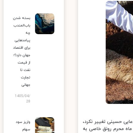
بسته شدن
باب‌المندب
چه
پیامدهایی
برای اقتصاد
جهان دارد؟؛
از قیمت
نفت تا
تجارت
جهانی
1405/04/
28
یی حسینی تغییر نکرد،
واریز سود
اه محرم رونق خاصی به
سهام