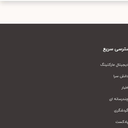
رسی سریع
یتال مارکتینگ
نش سرا
ار
رسانه ای
دشگری
دکست