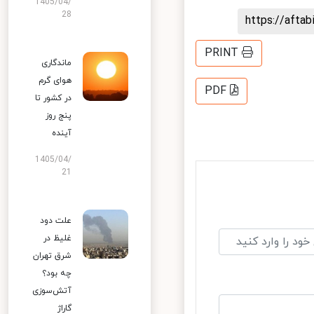
1405/04/
28
https://aft
PRINT
ماندگاری
هوای گرم
PDF
در کشور تا
پنج روز
آینده
1405/04/
21
علت دود
غلیظ در
شرق تهران
چه بود؟
آتش‌سوزی
گاراژ