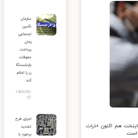
سازمان
تأمین
اجتماعی
زمان
پرداخت
معوقات
بازنشستگا
ن را اعلام
کند
1405/05/
07
اجرای طرح
تخت هم‌ اکنون «ذرات
تشدید
برخورد با