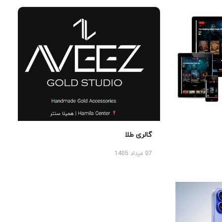
گالری طلا
07 مرداد 1405