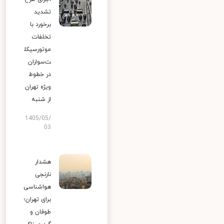
تشدید
برخورد با
تخلفات
موتورسیکل
ت‌سواران
در خطوط
ویژه تهران
از شنبه
1405/05/
03
هشدار
نارنجی
هواشناسی
برای تهران؛
طوفان و