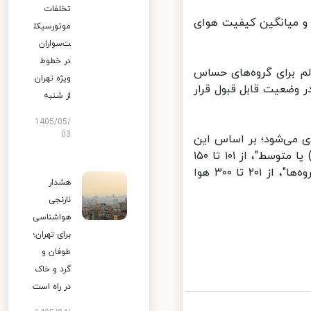
تخلفات
 تهران طی ۲۴ ساعت گذشته «ازن» با میانگین ۹۱ بود و میانگین کیفیت هوای
موتورسیکل
ت‌سواران
در خطوط
 شهریور) در شرایط ناسالم برای گروه‌های حساس
ویژه تهران
بود اما دوباره از ساعت ۲۰ کاهش یافت و با رسیدن به عدد ۷۶ در وضعیت قابل قبول قرار
از شنبه
1405/05/
03
اصلی تقسیم‌بندی می‌شود؛ بر اساس این
تقسیم‌بندی از عدد صفر تا ۵۰ هوا "پاک"، از ۵۱ تا ۱۰۰ هوا "قابل قبول(سالم) یا متوسط"، از ۱۰۱ تا ۱۵۰
هوا "ناسالم برای گروه‌های حساس"، از ۱۵۱ تا ۲۰۰ هوا "ناسالم برای همه گروه‌ها"، از ۲۰۱ تا ۳۰۰ هوا
هشدار
نارنجی
هواشناسی
برای تهران؛
طوفان و
گرد و خاک
در راه است