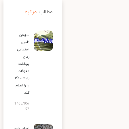
مطالب
مرتبط
سازمان
تأمین
اجتماعی
زمان
پرداخت
معوقات
بازنشستگا
ن را اعلام
کند
1405/05/
07
اجرای طرح