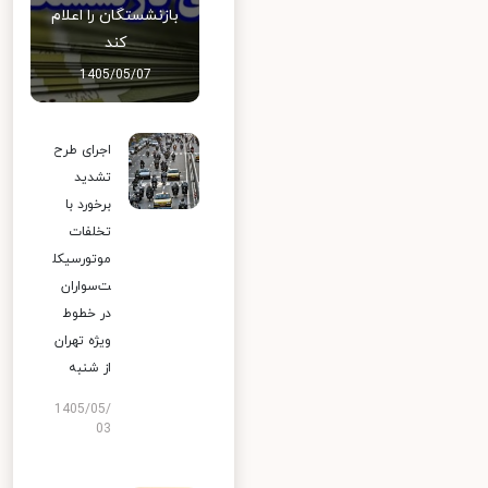
بازنشستگان را اعلام
کند
1405/05/07
اجرای طرح
تشدید
برخورد با
تخلفات
موتورسیکل
ت‌سواران
در خطوط
ویژه تهران
از شنبه
1405/05/
03