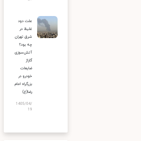
علت دود
غلیظ در
شرق تهران
چه بود؟
آتش‌سوزی
گاراژ
ضایعات
خودرو در
بزرگراه امام
رضا(ع)
1405/04/
19