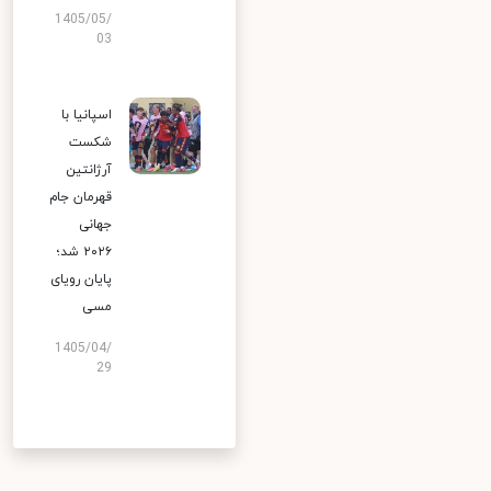
1405/05/
03
اسپانیا با
شکست
آرژانتین
قهرمان جام
جهانی
۲۰۲۶ شد؛
پایان رویای
مسی
1405/04/
29