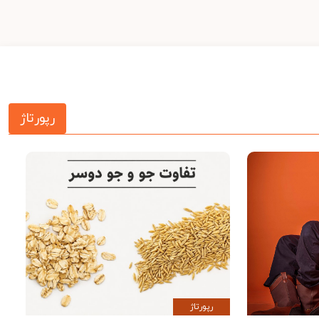
رپورتاژ
رپورتاژ