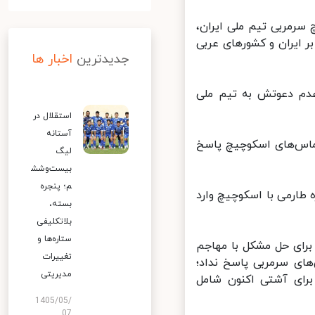
رمربی تیم ملی ایران،
 ایران و کشورهای عربی
جدیدترین
اخبار ها
دم دعوتش به تیم ملی
استقلال در
آستانه
ماس‌های اسکوچیچ پاسخ
لیگ
بیست‌وشش
م؛ پنجره
 طارمی با اسکوچیچ وارد
بسته،
بلاتکلیفی
ستاره‌ها و
رای حل مشکل با مهاجم
تغییرات
ای سرمربی پاسخ نداد؛
مدیریتی
رای آشتی اکنون شامل
1405/05/
07