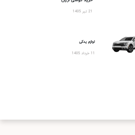
خرید گوشی ارزان
21 تیر 1405
لوازم یدکی
11 خرداد 1405