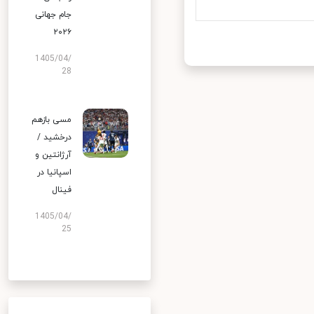
جام جهانی
۲۰۲۶
1405/04/
28
مسی بازهم
درخشید /
آرژانتین و
اسپانیا در
فینال
1405/04/
25