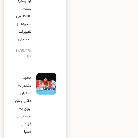
م؛ پنجره
بسته،
بلاتکلیفی
ستاره‌ها و
تغییرات
مدیریتی
1405/05/
07
صعود
مقتدرانه
دختران
هاکی چمن
ایران به
نیمه‌نهایی
قهرمانی
آسیا