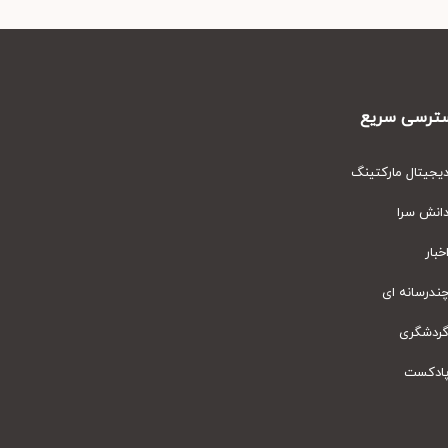
رسی سریع
یتال مارکتینگ
نش سرا
ار
رسانه ای
دشگری
دکست