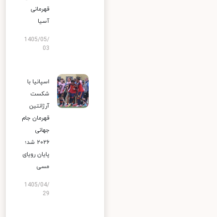
قهرمانی
آسیا
1405/05/
03
اسپانیا با
شکست
آرژانتین
قهرمان جام
جهانی
۲۰۲۶ شد؛
پایان رویای
مسی
1405/04/
29