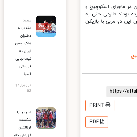
در ماجرای اسکوچیچ و
 بودند طارمی حتی به
ین دو مربی با بازیکن
صعود
مقتدرانه
دختران
هاکی چمن
ایران به
چ
نیمه‌نهایی
قهرمانی
آسیا
1405/05/
https://af
03
PRINT
اسپانیا با
شکست
PDF
آرژانتین
قهرمان جام