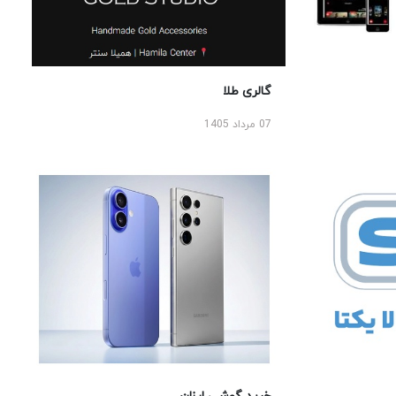
گالری طلا
07 مرداد 1405