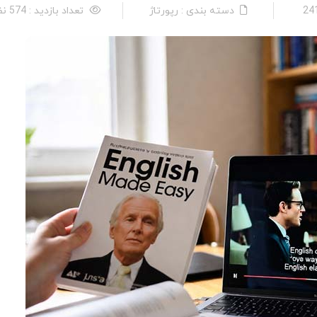
دسته بندی : رپورتاژ
تعداد بازدید : 574 نفر