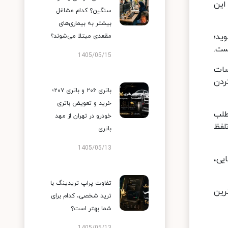
این
سنگین؟ کدام مشاغل
بیشتر به بیماری‌های
ه آشنا می‌شوید؛
مقعدی مبتلا می‌شوند؟
ست.
1405/05/15
سات
ردن
باتری ۲۰۶ و باتری ۲۰۷؛
خرید و تعویض باتری
نگ - Listening)، درک مطلب
خودرو در تهران از مهد
گ‌ها) و تلفظ
باتری
1405/05/13
ریتانیایی،
تفاوت پراپ تریدینگ با
ر می‌دهد و این قرارگیری منظم (Immersion) بهترین
ترید شخصی، کدام برای
شما بهتر است؟