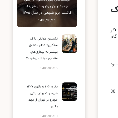
جدیدترین روش‌ها و هزینه
ک
کاشت ابرو طبیعی در سال ۱۴۰۵
1405/05/16
اگر
گام به گام
نشستن طولانی یا کار
سنگین؟ کدام مشاغل
بیشتر به بیماری‌های
مقعدی مبتلا می‌شوند؟
سرد
1405/05/15
باتری ۲۰۶ و باتری ۲۰۷؛
فیلم‌های کمدی موقعیت ساده (Sitcoms)، انیمیشن‌ها، و سریال‌هایی با قسمت‌های کوتاه (20 تا 30
خرید و تعویض باتری
خودرو در تهران از مهد
باتری
1405/05/13