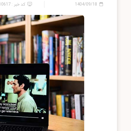
1404/09/18
کد خبر : 2410617