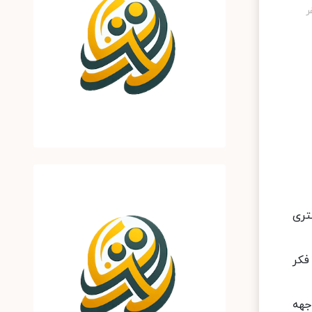
بری آفتاب، صدیف بدری عضو کمیسیون عمران مجلس با بیان ساخت مسکن ۲۵ متری
فکر
جهه