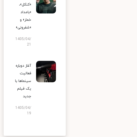
«کنکل»،
«بامداد
خمار» و
«شفرونی»
1405/04/
21
آغاز دوباره
فعالیت
سینماها با
یک فیلم
جدید
1405/04/
19