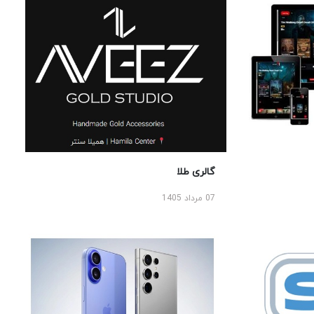
گالری طلا
07 مرداد 1405