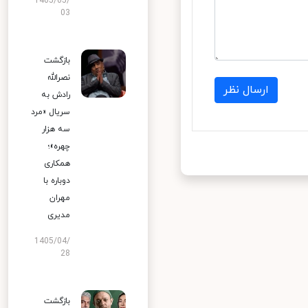
1405/05/
03
بازگشت
نصرالله
ارسال نظر
رادش به
سریال «مرد
سه هزار
چهره»؛
همکاری
دوباره با
مهران
مدیری
1405/04/
28
بازگشت