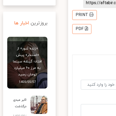
https://aftab
PRINT
بروزترین
اخبار ها
PDF
«زنده شور» از
«استخر» پیش
افتاد؛ گیشه سینما
به مرز ۶۰ میلیارد
تومان رسید
1405/05/07
اکبر عبدی
درگذشت