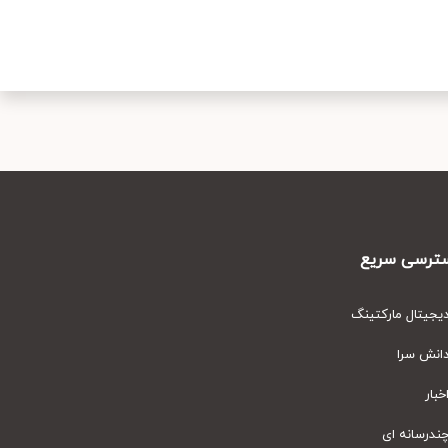
رسی سریع
یتال مارکتینگ
نش سرا
ار
رسانه ای