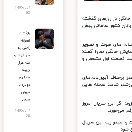
1405/05/
03
تی نمایش خانگی در روزهای گذشته
انان کشور ساعاتی پیش
بازگشت
نصرالله
انه های صوت و تصویر
رادش به
ل غربت شبکه نمایش خانگی نماوا گفت:
سریال «مرد
 سه قسمت اول مشخص و
سه هزار
چهره»؛
برخلاف آیین‌نامه‌های
همکاری
‌شد، شاهد صحنه هایی
دوباره با
مهران
مدیری
 اگر این سریال امروز
می‌خورد.
1405/04/
28
 امیدواریم این سریال
شود.