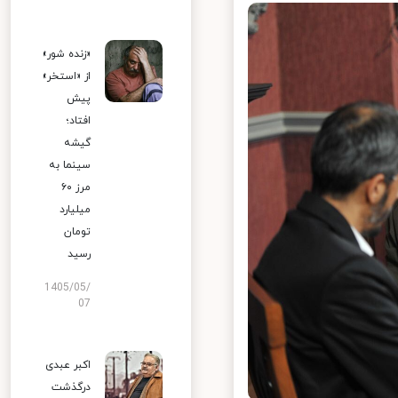
«زنده شور»
از «استخر»
پیش
افتاد؛
گیشه
سینما به
مرز ۶۰
میلیارد
تومان
رسید
1405/05/
07
اکبر عبدی
درگذشت