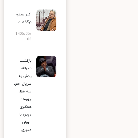
اکبر عبدی
درگذشت
1405/05/
03
بازگشت
نصرالله
رادش به
سریال «مرد
سه هزار
چهره»؛
همکاری
دوباره با
مهران
مدیری