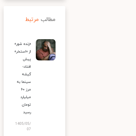
مطالب
مرتبط
«زنده شور»
از «استخر»
پیش
افتاد؛
گیشه
سینما به
مرز ۶۰
میلیارد
تومان
رسید
1405/05/
07