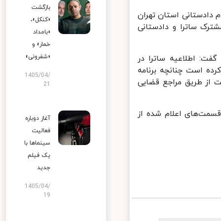
بازگشت
 دادستانی استان تهران
«کنکل»،
رک ساترا و دادستانی
«بامداد
خمار» و
«شفرونی»
 شورای راهبری مجمع رصتا همچنین در خصوص برنامه جوکر ۲ گفت: اطلاعیه ساترا در
لام کرده است چنانچه برنامه
1405/04/
ست از طریق مراجع قضایی
21
سمت‌های اعلام شده از
آغاز دوباره
فعالیت
سینماها با
یک فیلم
جدید
1405/04/
19