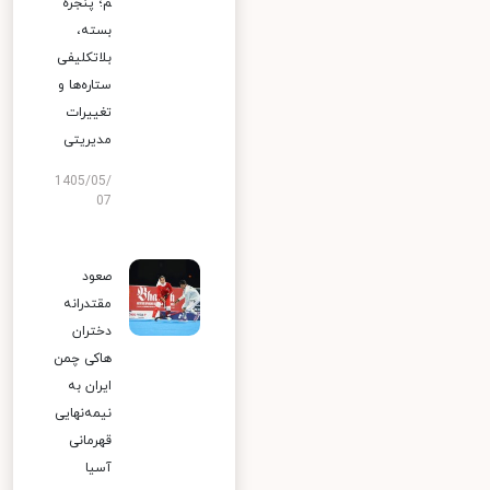
م؛ پنجره
بسته،
بلاتکلیفی
ستاره‌ها و
تغییرات
مدیریتی
1405/05/
07
صعود
مقتدرانه
دختران
هاکی چمن
ایران به
نیمه‌نهایی
قهرمانی
آسیا