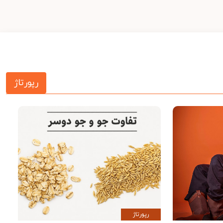
رپورتاژ
رپورتاژ