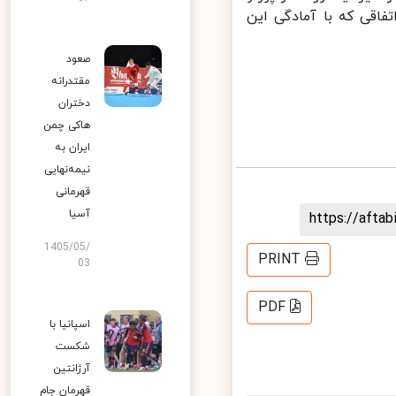
اقی که با آمادگی این
صعود
مقتدرانه
دختران
هاکی چمن
ایران به
نیمه‌نهایی
قهرمانی
آسیا
https://aft
1405/05/
PRINT
03
PDF
اسپانیا با
شکست
آرژانتین
قهرمان جام