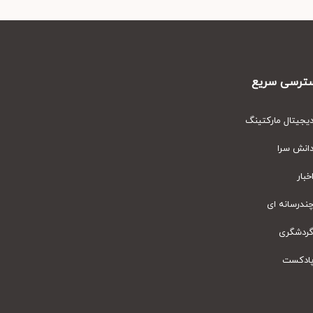
رسی سریع
یتال مارکتینگ
نش سرا
ار
رسانه ای
دشگری
دکست