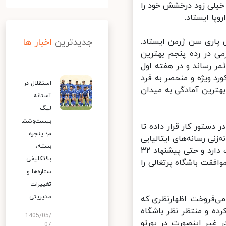
یلی زود درخشش خود را
ی پاری سن ژرمن ایستاد.
جدیدترین
اخبار ها
هفتم ایستاد و طارمی در رده پنجم بهترین
ر رساند و در هفته اول
رد ویژه و منحصر به فرد
استقلال در
هترین آمادگی به میدان
آستانه
لیگ
بیست‌وشش
دستور کار قرار داده تا
م؛ پنجره
نی رسانه‌های ایتالیایی
بسته،
گفته می‌شود میلان برای جانشینی زلاتان ابراهیموویچ روی طارمی نظر مثبت دارد و حتی پیشنهاد ۳۲
بلاتکلیفی
ما هنوز موافقت باشگاه پرتغالی را
ستاره‌ها و
تغییرات
مدیریتی
می‌فروخت. اظهارنظری که
ه و منتظر نظر باشگاه
1405/05/
غیر اینصورت در پورتو
07