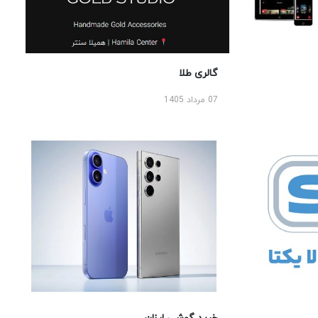
گالری طلا
07 مرداد 1405