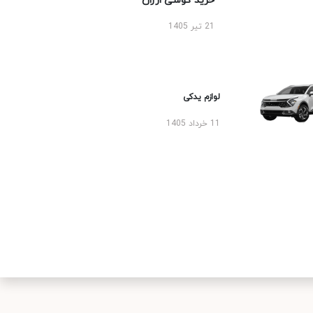
خرید گوشی ارزان
21 تیر 1405
لوازم یدکی
11 خرداد 1405