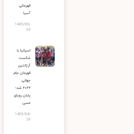
قهرمانی
آسیا
1405/05/
03
اسپانیا با
شکست
آرژانتین
قهرمان جام
جهانی
۲۰۲۶ شد؛
پایان رویای
مسی
1405/04/
29