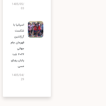
1405/05/
03
اسپانیا با
شکست
آرژانتین
قهرمان جام
جهانی
۲۰۲۶ شد؛
پایان رویای
مسی
1405/04/
29