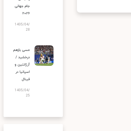
جام جهانی
۲۰۲۶
1405/04/
28
مسی بازهم
درخشید /
آرژانتین و
اسپانیا در
فینال
1405/04/
25