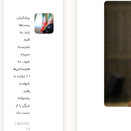
پزشکیان:
پست‌ها
باید به
افراد
شایسته
سپرده
شود، نه
هم‌جناحی‌ه
ا / دولت با
شهادت
رهبر،
پشتوانه
بزرگی را از
دست داد
1405/05/
14