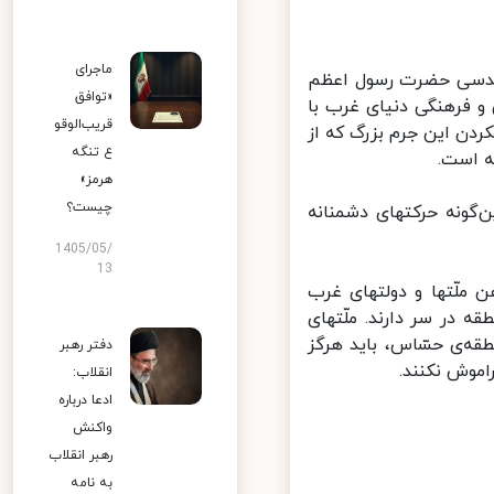
ماجرای
 قدسی حضرت رسول اعظم
«توافق
و فرهنگی دنیای غرب با
قریب‌الوقو
دن این جرم بزرگ که از
ع تنگه
 است.
هرمز»
چیست؟
گونه حرکتهای دشمنانه
1405/05/
13
ملّتها و دولتهای غرب
در سر دارند. ملّتهای
‌ی حسّاس، باید هرگز
دفتر رهبر
وش نکنند.
انقلاب:
ادعا درباره
واکنش
رهبر انقلاب
به نامه