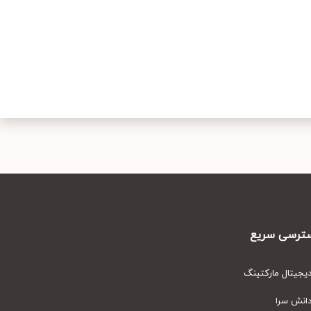
رسی سریع
یتال مارکتینگ
نش سرا