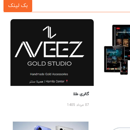
بک لینک
گالری طلا
07 مرداد 1405