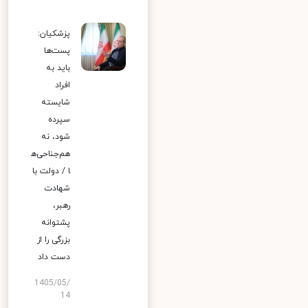
پزشکیان:
پست‌ها
باید به
افراد
شایسته
سپرده
شود، نه
هم‌جناحی‌ه
ا / دولت با
شهادت
رهبر،
پشتوانه
بزرگی را از
دست داد
1405/05/
14