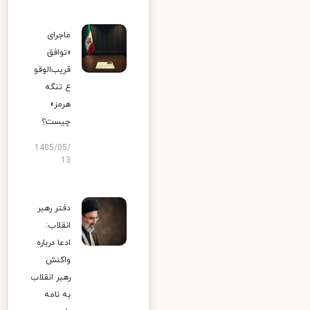
ماجرای
«توافق
قریب‌الوقو
ع تنگه
هرمز»
چیست؟
1405/05/
13
دفتر رهبر
انقلاب:
ادعا درباره
واکنش
رهبر انقلاب
به نامه