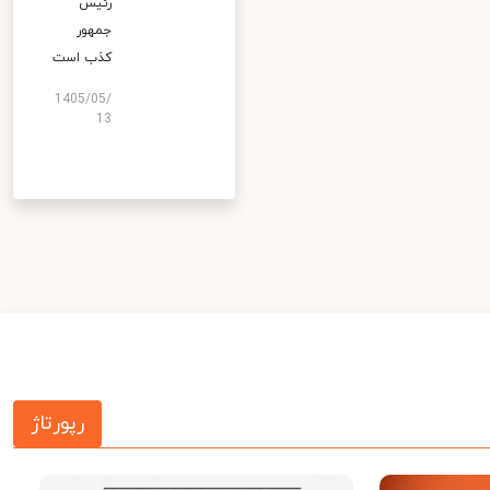
رئیس
جمهور
کذب است
1405/05/
13
رپورتاژ