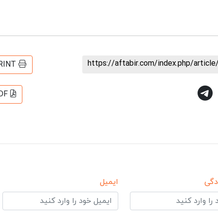
https://aftabir.com/index.php/artic
RINT
DF
دگی
ایمیل