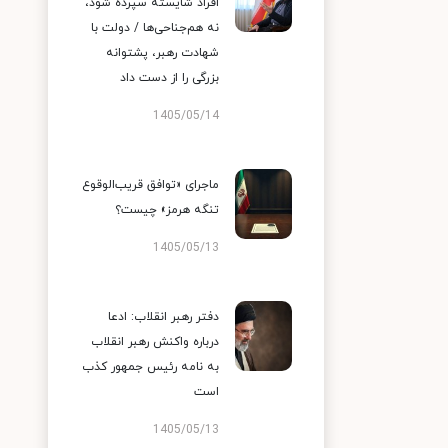
افراد شایسته سپرده شود،
نه هم‌جناحی‌ها / دولت با
شهادت رهبر، پشتوانه
بزرگی را از دست داد
1405/05/14
ماجرای «توافق قریب‌الوقوع
تنگه هرمز» چیست؟
1405/05/13
دفتر رهبر انقلاب: ادعا
درباره واکنش رهبر انقلاب
به نامه رئیس جمهور کذب
است
1405/05/13