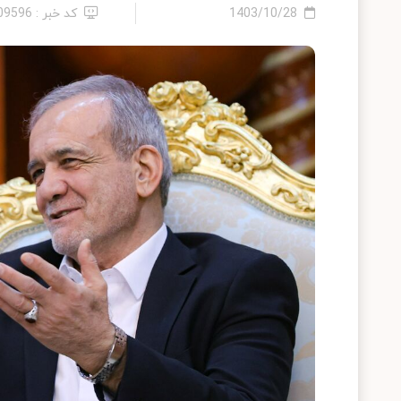
1403/10/28
کد خبر : 2409596