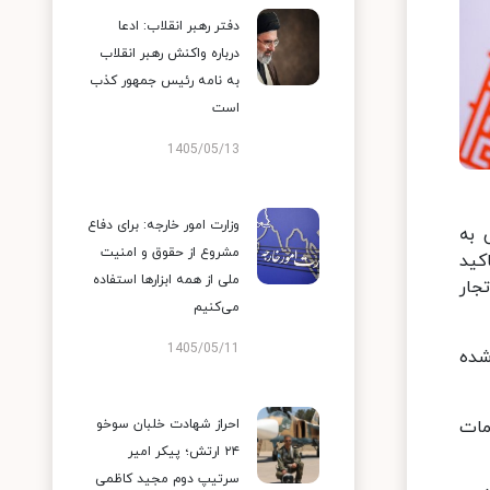
دفتر رهبر انقلاب: ادعا
درباره واکنش رهبر انقلاب
به نامه رئیس جمهور کذب
است
1405/05/13
وزارت امور خارجه: برای دفاع
 به
مشروع از حقوق و امنیت
کید
ملی از همه ابزارها استفاده
جار
می‌کنیم
1405/05/11
شده
مات
احراز شهادت خلبان سوخو
۲۴ ارتش؛ پیکر امیر
سرتیپ دوم مجید کاظمی