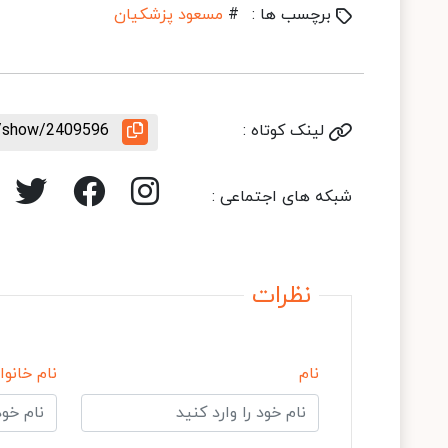
برچسب ها :
#
مسعود پزشکیان
لینک کوتاه :
le/show/2409596
شبکه های اجتماعی :
نظرات
نام
نام خانوا