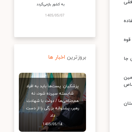
فقی
به کشور بازمی‌گردد
1405/05/07
اده
قوه
بروزترین
اخبار ها
 جا
مین
صاص
پزشکیان: پست‌ها باید به افراد
شایسته سپرده شود، نه
هم‌جناحی‌ها / دولت با شهادت
تان
رهبر، پشتوانه بزرگی را از دست
داد
1405/05/14