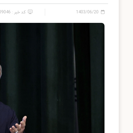
1403/06/20
کد خبر : 2409046