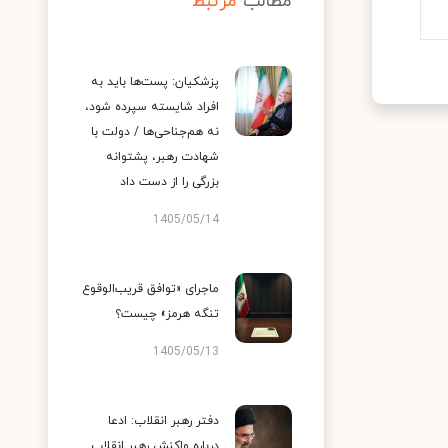
مطالب
مرتبط
پزشکیان: پست‌ها باید به
افراد شایسته سپرده شود،
نه هم‌جناحی‌ها / دولت با
شهادت رهبر، پشتوانه
بزرگی را از دست داد
1405/05/14
ماجرای «توافق قریب‌الوقوع
تنگه هرمز» چیست؟
1405/05/13
دفتر رهبر انقلاب: ادعا
درباره واکنش رهبر انقلاب