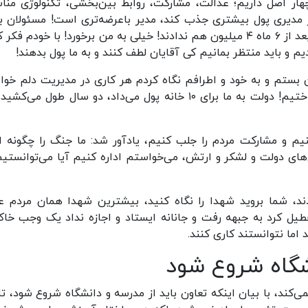
ار اصل داریم؛ عدالت، مشارکت، روابط بین‌بخشی، تکنولوژی منا
 مدیری پول بیشتری جذب کند، مدیر باعرضه‌تری است! مسئولان بال
قول داده بودند، ۴۰ یا ۶۰ میلیون تومان به ما بدهند، بعد از ۶ ماه ۴ میلیون هم ندادند! خیلی به من برخورد! با خودم 
دیم و باید منتظر بمانیم کی آقایان لطف کنند و به ما پول بدهند!
ن بستم و به خود و اطرافم نگاه کردم هر کاری در مدیریت دلم خو
انجام دادم؛ بیش از ۶۰۰ خانه بهداشت را ۶ ماهه ساختیم! دولت به ما برای ۱۰ خانه پول می‌داد، دو سال طول م
نیم و مشارکت مردم را جلب کنیم، یادآور شد: ما جنگ را چگونه اد
‌های دولت و لشکر و ارتش، می‌خواستم اداره کنیم آیا می‌توانستیم
ادند، شما بروید شهدا را نگاه کنید، بیشترین شهدا همان مردم ع
عطیل کرد به جبهه رفت و جانانه ایستاد و اجازه نداد یک وجب خاک
اما نتوانستند کاری کنند.
نشگاه شروع شود
ی‌کند، با بیان اینکه تعاون باید از مدرسه و دانشگاه شروع شود، تا