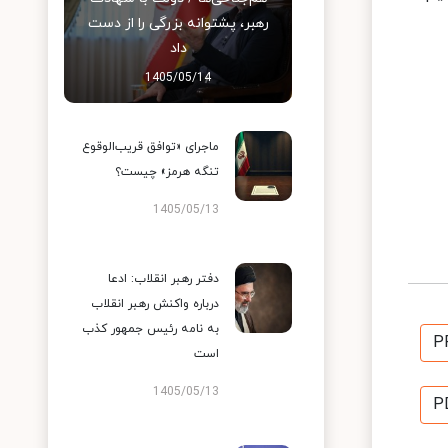
رهبر، پشتوانه بزرگی را از دست
داد
1405/05/14
ماجرای «توافق قریب‌الوقوع
تنگه هرمز» چیست؟
1405/05/13
دفتر رهبر انقلاب: ادعا
درباره واکنش رهبر انقلاب
به نامه رئیس جمهور کذب
P
است
1405/05/13
P