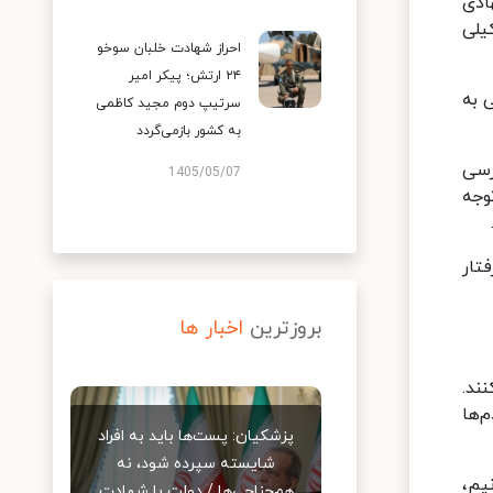
ادی
یلی
احراز شهادت خلبان سوخو
۲۴ ارتش؛ پیکر امیر
 به
سرتیپ دوم مجید کاظمی
به کشور بازمی‌گردد
رسی
1405/05/07
وجه
تار
بروزترین
اخبار ها
ند.
‌ها
پزشکیان: پست‌ها باید به افراد
شایسته سپرده شود، نه
نیم،
هم‌جناحی‌ها / دولت با شهادت