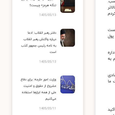
سب.
تنگه هرمز» چیست؟
اتر
فکر کردم
1405/05/13
است
دفتر رهبر انقلاب: ادعا
ی‌کشید پول
درباره واکنش رهبر انقلاب
به نامه رئیس جمهور کذب
اره
است
 به
1405/05/13
ادی
وزارت امور خارجه: برای دفاع
 ما
مشروع از حقوق و امنیت
ملی از همه ابزارها استفاده
می‌کنیم
1405/05/11
کید