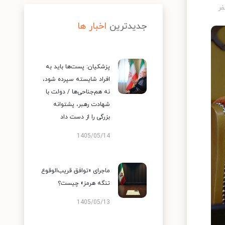
جدیدترین
اخبار ها
پزشکیان: پست‌ها باید به
افراد شایسته سپرده شود،
نه هم‌جناحی‌ها / دولت با
شهادت رهبر، پشتوانه
بزرگی را از دست داد
1405/05/14
ماجرای «توافق قریب‌الوقوع
تنگه هرمز» چیست؟
1405/05/13