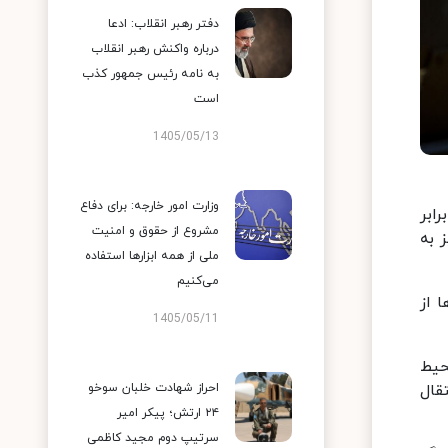
دفتر رهبر انقلاب: ادعا
درباره واکنش رهبر انقلاب
به نامه رئیس جمهور کذب
است
1405/05/13
وزارت امور خارجه: برای دفاع
دولت: مسعود پزشکیان با تأکید بر ضرورت مدیریت مصرف انرژی اظهار داشت: ما بیش از ۲ تا ۳ برابر
مشروع از حقوق و امنیت
 به
ملی از همه ابزارها استفاده
می‌کنیم
 از
1405/05/11
حیط
قال
احراز شهادت خلبان سوخو
۲۴ ارتش؛ پیکر امیر
سرتیپ دوم مجید کاظمی