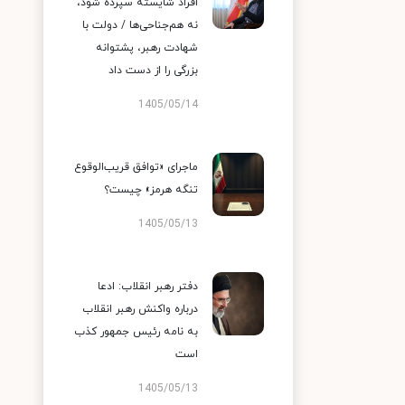
افراد شایسته سپرده شود،
نه هم‌جناحی‌ها / دولت با
شهادت رهبر، پشتوانه
بزرگی را از دست داد
1405/05/14
ماجرای «توافق قریب‌الوقوع
تنگه هرمز» چیست؟
1405/05/13
دفتر رهبر انقلاب: ادعا
درباره واکنش رهبر انقلاب
به نامه رئیس جمهور کذب
است
1405/05/13