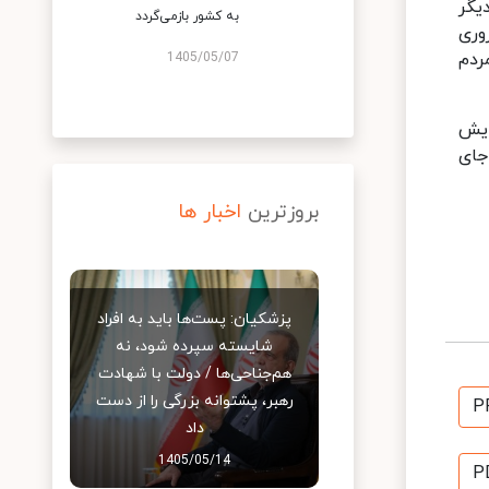
یگر
به کشور بازمی‌گردد
وری
ردم
1405/05/07
ایش
جای
بروزترین
اخبار ها
پزشکیان: پست‌ها باید به افراد
شایسته سپرده شود، نه
هم‌جناحی‌ها / دولت با شهادت
رهبر، پشتوانه بزرگی را از دست
P
داد
1405/05/14
P