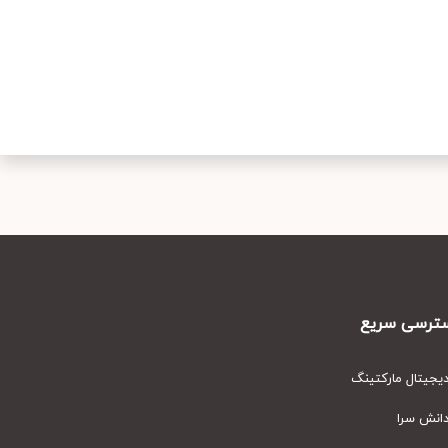
رسی سریع
یتال مارکتینگ
نش سرا