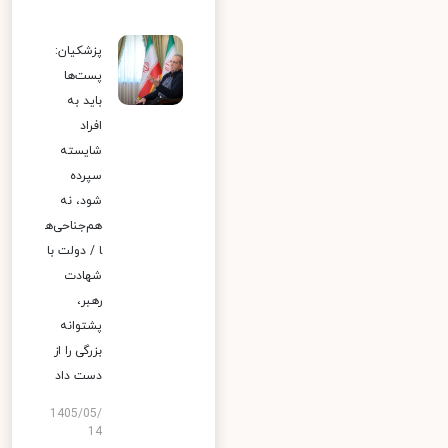
پزشکیان:
پست‌ها
باید به
افراد
شایسته
سپرده
شود، نه
هم‌جناحی‌ه
ا / دولت با
شهادت
رهبر،
پشتوانه
بزرگی را از
دست داد
1405/05/
14