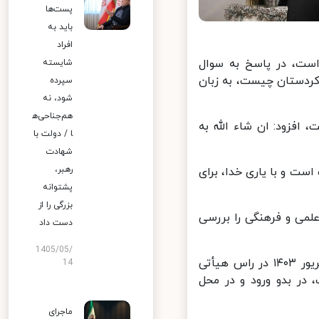
پست‌ها
باید به
افراد
ست، در پاسخ به سوال
شایسته
کردستان چیست، به زبان
سپرده
شود، نه
هم‌جناحی‌ه
افزود: ان شاء الله به
ا / دولت با
شهادت
رهبر،
ت و با یاری خدا، برای
پشتوانه
بزرگی را از
ی و فرهنگی را بررسی
دست داد
1405/05/
دکتر مسعود پزشکیان که از نخستین ساعات صبح امروز چهارشنبه ۲۱ شهریور ۱۴۰۳ در راس هیأتی
14
ر بدو ورود و در محل
ماجرای