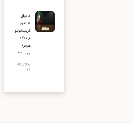
ماجرای
«توافق
قریب‌الوقو
ع تنگه
هرمز»
چیست؟
1405/05/
13