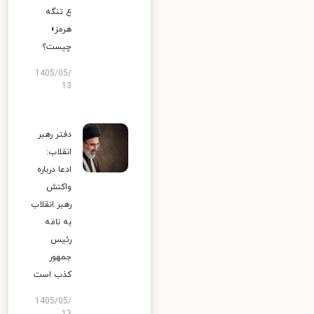
ع تنگه
هرمز»
چیست؟
1405/05/
13
دفتر رهبر
انقلاب:
ادعا درباره
واکنش
رهبر انقلاب
به نامه
رئیس
جمهور
کذب است
1405/05/