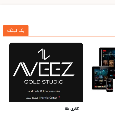
بک لینک
گالری طلا