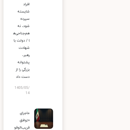
افراد
شایسته
سپرده
شود، نه
هم‌جناحی‌ه
ا / دولت با
شهادت
رهبر،
پشتوانه
بزرگی را از
دست داد
1405/05/
14
ماجرای
«توافق
قریب‌الوقو