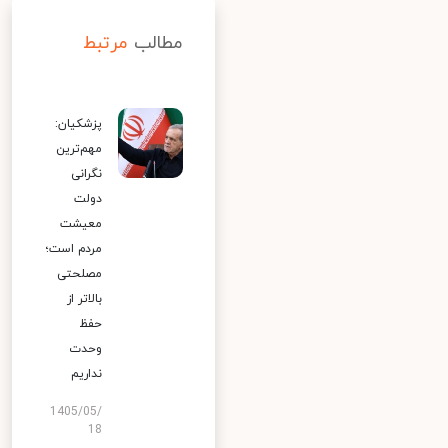
مطالب
مرتبط
پزشکیان:
مهم‌ترین
نگرانی
دولت
معیشت
مردم است؛
مصلحتی
بالاتر از
حفظ
وحدت
نداریم
1405/05/
18