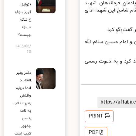
مان فرماندهان شهید
«توافق
 شامخ این شهدا ادای
قریب‌الوقو
ع تنگه
هرمز»
فت‌وگو کرد.
چیست؟
 امام حسین سلام الله
1405/05/
13
د کرد و به دعوت رسمی
دفتر رهبر
انقلاب:
ادعا درباره
واکنش
https://aftab
رهبر انقلاب
به نامه
PRINT
رئیس
جمهور
PDF
کذب است